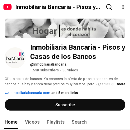
Inmobiliaria Bancaria - Pisos y
Casas de los Bancos
Inmobiliaria Bancaria - Pisos y 
Casas de los Bancos
@InmobiliariaBancaria
1.53K subscribers
•
85 videos
Oferta pisos de bancos. Ya conoces la oferta de pisos procedentes de 
bancos que hay y ahora tiene precios muy baratos, pero  - ¿sabias que 
...more
nosotros solo trabajamos los MEJORES? -  Si quieres buen PRECIO y 
inmobiliariabancaria.com
and 5 more links
CALIDAD, Inmobiliaria Bancaria selecciona para ti entre todas las 
VIVIENDAS que los bancos nos ofrecen y te enseñamos solo los chollos 
Subscribe
que realmente valen la pena. Dinos dónde y buscaremos para ti. 
Home
Videos
Playlists
Search