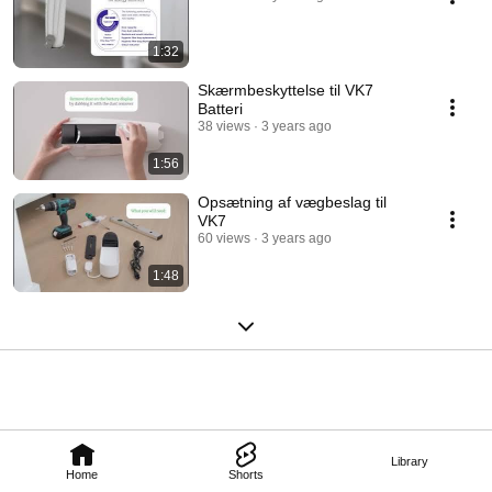
1:32
Skærmbeskyttelse til VK7
Batteri
38 views
3 years ago
1:56
Opsætning af vægbeslag til
VK7
60 views
3 years ago
1:48
Library
Home
Shorts