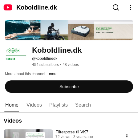
Koboldline.dk
Koboldline.dk
@koboldlinedk
454 subscribers
•
48 videos
More about this channel
...more
Subscribe
Home
Videos
Playlists
Search
Videos
Filterpose til VK7
72 views
3 years ago