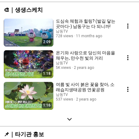
🎨｜생생스케치
도심속 체험과 힐링? (발길 닿는
곳마다-) 남동구는 다 되니까!
남동TV
728 views
11 months ago
2:09
온기와 사랑으로 당신의 마음을
채우는, 만수천 빛의 거리
남동TV
5K views
2 years ago
1:18
여름 빛 사이 붉은 꽃을 찾아, 소
래습지생태공원 연꽃공원
남동TV
537 views
2 years ago
1:16
📌｜타기관 홍보