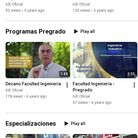
Información de las 
IUE Oficial
IUE Oficial
Organizaciones
93 views
•
5 years ago
120 views
•
5 years ago
Programas Pregrado
Play all
1:49
0:55
Decano Facultad Ingeniería
Facultad Ingeniería - 
Pregrado
IUE Oficial
178 views
•
6 years ago
IUE Oficial
57 views
•
6 years ago
Especializaciones
Play all