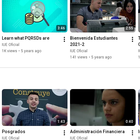
3:46
2:55
Learn what PQRSDs are
Bienvenida Estudiantes 
2021-2
IUE Oficial
1K views
•
5 years ago
IUE Oficial
I
141 views
•
5 years ago
1:43
0:40
Posgrados
Administración Financiera
IUE Oficial
IUE Oficial
I