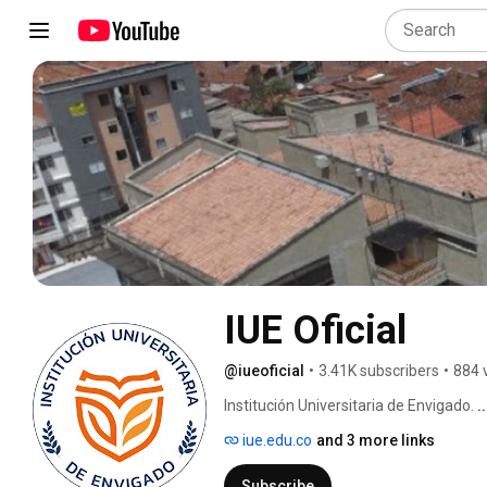
IUE Oficial
@iueoficial
•
3.41K subscribers
•
884 
Institución Universitaria de Envigado. 
.
iue.edu.co
and 3 more links
Subscribe