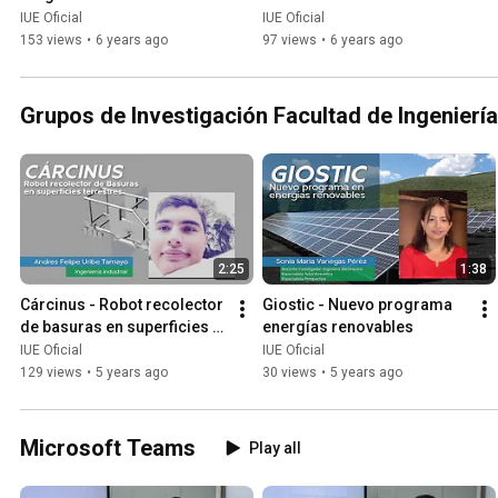
IUE Oficial
IUE Oficial
153 views
•
6 years ago
97 views
•
6 years ago
Grupos de Investigación Facultad de Ingeniería
2:25
1:38
Cárcinus - Robot recolector 
Giostic - Nuevo programa 
de basuras en superficies 
energías renovables
terrestres
IUE Oficial
IUE Oficial
129 views
•
5 years ago
30 views
•
5 years ago
Microsoft Teams
Play all