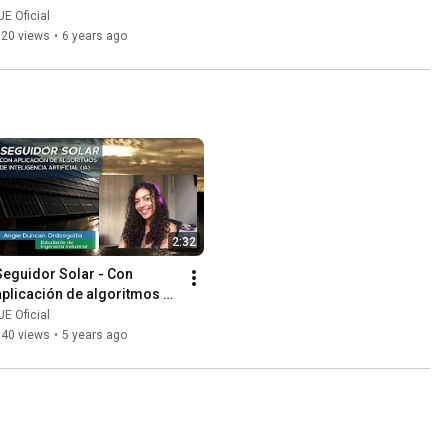
UE Oficial
120 views
•
6 years ago
2:32
Seguidor Solar - Con 
aplicación de algoritmos de 
nteligencia Artificial (IA)
UE Oficial
340 views
•
5 years ago