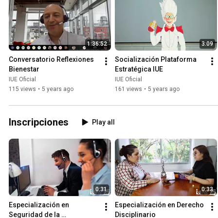
1:36:52
3:09
Conversatorio Reflexiones 
Socialización Plataforma 
Bienestar
Estratégica IUE
IUE Oficial
IUE Oficial
115 views
•
5 years ago
161 views
•
5 years ago
Inscripciones
Play all
0:31
0:33
Especialización en 
Especialización en Derecho 
Seguridad de la 
Disciplinario