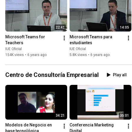
22:41
14:05
Microsoft Teams for 
Microsoft Teams para 
Teachers
estudiantes
IUE Oficial
IUE Oficial
154K views
•
6 years ago
5.8K views
•
6 years ago
Centro de Consultoría Empresarial
Play all
34:21
35:01
Modelos de Negocio en 
Conferencia Marketing 
base tecnológica
Digital