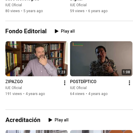
IUE Oficial
IUE Oficial
80 views
•
5 years ago
59 views
•
6 years ago
Fondo Editorial
Play all
1:23
1:08
ZIPAZGO
POSTDÍPTICO
IUE Oficial
IUE Oficial
191 views
•
4 years ago
64 views
•
4 years ago
Acreditación
Play all