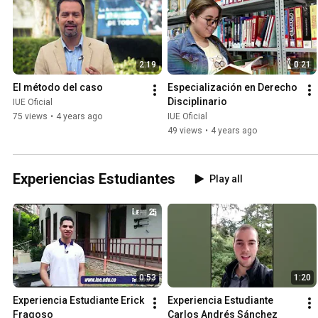
2:19
0:21
El método del caso
Especialización en Derecho 
Disciplinario
IUE Oficial
75 views
•
4 years ago
IUE Oficial
49 views
•
4 years ago
Experiencias Estudiantes
Play all
0:53
1:20
Experiencia Estudiante Erick 
Experiencia Estudiante 
Fragoso
Carlos Andrés Sánchez