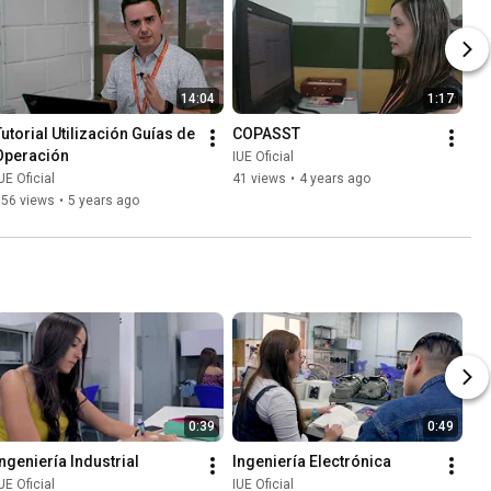
14:04
1:17
Tutorial Utilización Guías de 
COPASST
Operación
IUE Oficial
UE Oficial
41 views
•
4 years ago
156 views
•
5 years ago
0:39
0:49
Ingeniería Industrial
Ingeniería Electrónica
UE Oficial
IUE Oficial