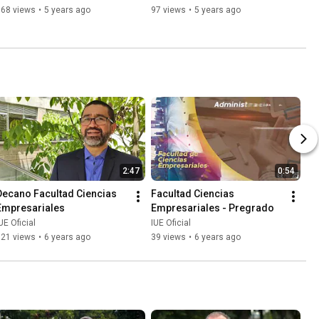
168 views
•
5 years ago
97 views
•
5 years ago
2:47
0:54
Decano Facultad Ciencias 
Facultad Ciencias 
Empresariales
Empresariales - Pregrado
UE Oficial
IUE Oficial
121 views
•
6 years ago
39 views
•
6 years ago