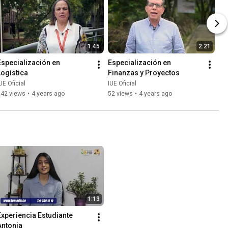
1:45
2:21
Especialización en 
Especialización en 
Logística
Finanzas y Proyectos
UE Oficial
IUE Oficial
142 views
•
4 years ago
52 views
•
4 years ago
1:13
Experiencia Estudiante 
Antonia