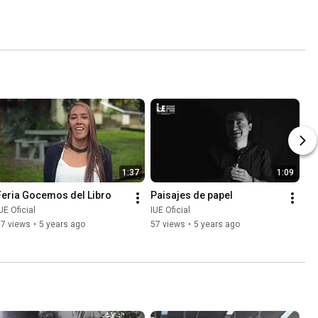
1:37
1:09
Feria Gocemos del Libro
Paisajes de papel
UE Oficial
IUE Oficial
37 views
•
5 years ago
57 views
•
5 years ago