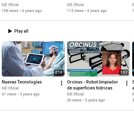
IUE Oficial
IUE Oficial
I
108 views
•
6 years ago
113 views
•
6 years ago
Play all
2:10
1:57
Nuevas Tecnologías
Orcinus - Robot limpiador 
de superficies hídricas
IUE Oficial
I
61 views
•
5 years ago
IUE Oficial
I
26 views
•
5 years ago