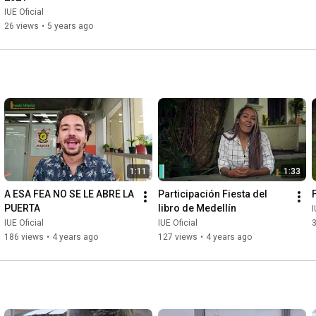
IUE Oficial
26 views
•
5 years ago
1:11
1:33
A ESA FEA NO SE LE ABRE LA 
Participación Fiesta del 
PUERTA
libro de Medellín
I
IUE Oficial
IUE Oficial
186 views
•
4 years ago
127 views
•
4 years ago