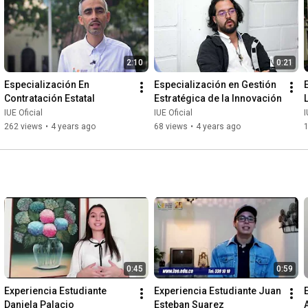
2:10
0:21
Especialización En 
Especialización en Gestión 
Contratación Estatal
Estratégica de la Innovación
IUE Oficial
IUE Oficial
I
262 views
•
4 years ago
68 views
•
4 years ago
0:45
0:59
Experiencia Estudiante 
Experiencia Estudiante Juan 
Daniela Palacio
Esteban Suarez