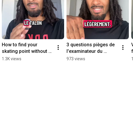
How to find your 
3 questions pièges de 
skating point without 
l'examinateur du 
stalling #shorts
permis #shorts
1.3K views
973 views