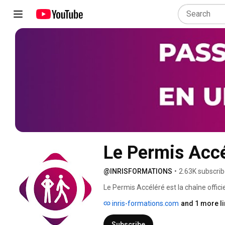
Le Permis Acc
@INRISFORMATIONS
•
2.63K subscrib
Le Permis Accéléré est la chaîne officie
accéléré. 
inris-formations.com
and 1 more li
Subscribe