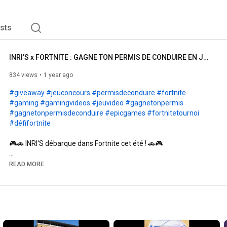
ists
INRI'S x FORTNITE : GAGNE TON PERMIS DE CONDUIRE EN JOUANT !
834 views
1 year ago
#giveaway
#jeuconcours
#permisdeconduire
#fortnite
#gaming
#gamingvideos
#jeuvideo
#gagnetonpermis
#gagnetonpermisdeconduire
#epicgames
#fortnitetournoi
#défifortnite
🎮🚗 INRI'S débarque dans Fortnite cet été ! 🚗🎮

Tu rêves de décrocher ton permis de conduire tout en 
READ MORE
t'amusant ? Cet été, c'est possible grâce à notre collaboration 
exclusive avec Fortnite ! 🌞🔥

Comment participer ?

Rejoins la map INRI'S dans Fortnite avec le code de l'île : 6771-