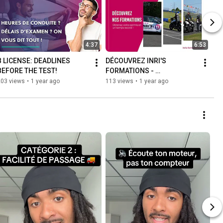
4:37
6:53
B LICENSE: DEADLINES 
DÉCOUVREZ INRI'S 
BEFORE THE TEST!
FORMATIONS - 
FORMATIONS ET 
203 views
•
1 year ago
113 views
•
1 year ago
TÉMOIGNAGES !