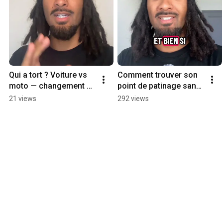
Qui a tort ? Voiture vs 
Comment trouver son 
moto — changement de 
point de patinage sans 
voie #shorts  
caler #shorts
21 views
292 views
#autoecole