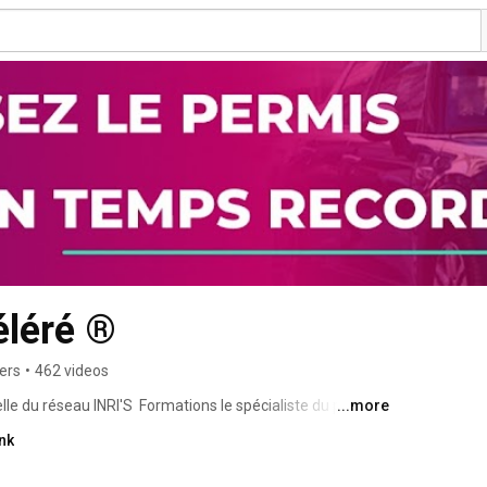
éléré ®
ers
•
462 videos
lle du réseau INRI'S  Formations le spécialiste du permis 
...more
nk