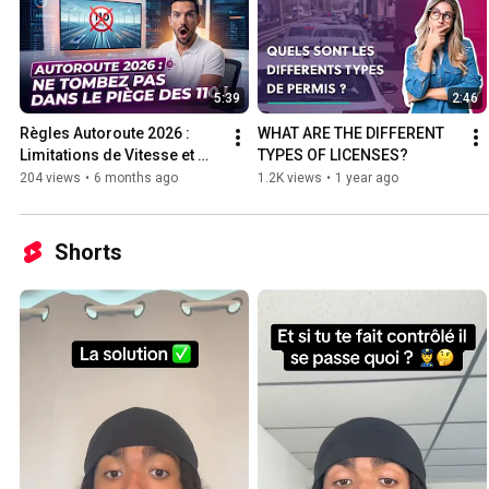
5:39
2:46
Règles Autoroute 2026 : 
WHAT ARE THE DIFFERENT 
Limitations de Vitesse et 
TYPES OF LICENSES?
Jeunes Conducteurs
204 views
•
6 months ago
1.2K views
•
1 year ago
Shorts