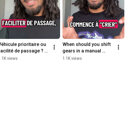
Véhicule prioritaire ou 
When should you shift 
facilité de passage ? 
gears in a manual 
La différence #shorts
transmission? #shorts
1.1K views
1.1K views