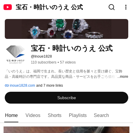
宝石・時計いのうえ 公式
宝石・時計いのうえ 公式
@Inoue1828
110 subscribers
•
57 videos
「いのうえ」は、福岡で生まれ、長い歴史と信用を脈々と受け継ぐ、宝飾
品・高級時計の専門店です。高品質な商品・サービスをお手ごろ価格でご提
...more
供。他店で見つからなかったジュエリー、断られた修理も是非一度ご相談下
inoue1828.com
and 7 more links
さい。 
Subscribe
Home
Videos
Shorts
Playlists
Search