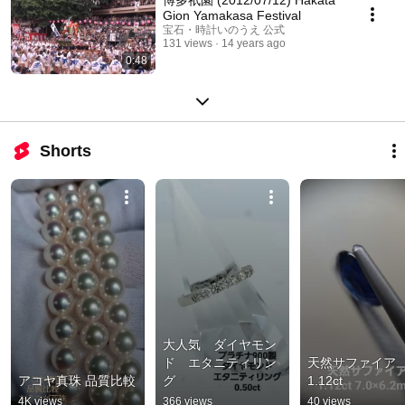
Gion Yamakasa Festival
宝石・時計いのうえ 公式
131 views
14 years ago
0:48
Shorts
大人気　ダイヤモン
ド　エタニティリン
天然サファイア 
アコヤ真珠 品質比較
グ
1.12ct
4K views
366 views
40 views