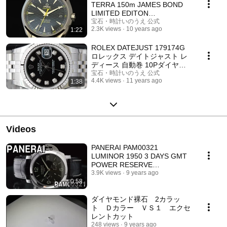
TERRA 150m JAMES BOND
LIMITED EDITON
231.10.42.21.03.004 オメガ
宝石・時計いのうえ 公式
2.3K views
10 years ago
1:22
シーマスター・アクアテラ
ROLEX DATEJUST 179174G
ロレックス デイトジャスト レ
ディース 自動巻 10Pダイヤ
（ブラック）
宝石・時計いのうえ 公式
4.4K views
11 years ago
1:38
Videos
PANERAI PAM00321
LUMINOR 1950 3 DAYS GMT
POWER RESERVE
AUTOMATIC 44MM
3.9K views
9 years ago
0:58
ダイヤモンド裸石 2カラッ
ト Ｄカラー ＶＳ１ エクセ
レントカット
248 views
9 years ago