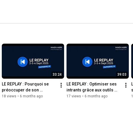
33:24
39:03
LE REPLAY : Pourquoi se 
LE REPLAY : Optimiser ses 
préoccuper de son 
intrants grâce aux outils 
empreinte carbone ? 
numériques et retours 
18 views
•
6 months ago
17 views
•
6 months ago
Réduction = investissement 
terrain.
durable ?