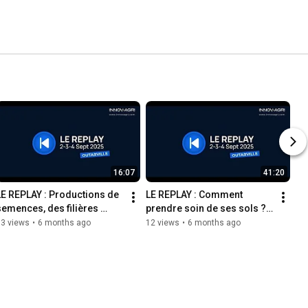
16:07
41:20
LE REPLAY : Productions de 
LE REPLAY : Comment 
semences, des filières 
prendre soin de ses sols ? 
solides pour se diversifier.
Revenir aux bases d'un sol 
13 views
•
6 months ago
12 views
•
6 months ago
vivant ?