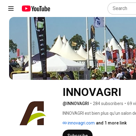
INNOVAGRI
@INNOVAGRI
•
284 subscribers
•
69 v
INNOVAGRI est bien plus qu’un salon de
nature qui accompagne ses partenaires
innovagri.com
and 1 more link
agriculteurs et la filière, autour de d
applicables. 
Subscribe