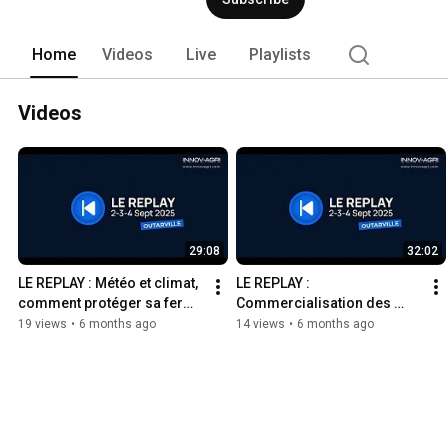
Home
Videos
Live
Playlists
Videos
29:08
32:02
LE REPLAY : Météo et climat, 
LE REPLAY : 
comment protéger sa ferme 
Commercialisation des 
des aléas du climat ?
grains, mieux comprendre 
19 views
•
6 months ago
14 views
•
6 months ago
pour mieux vendre et 
gagner plus.