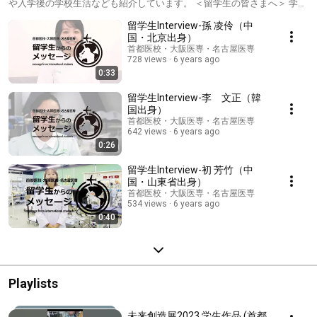
や入学後の学校生活なども紹介しています。 ＜留学生の皆さまへ＞ 学び
たい意欲に国境はありません。 学校生活や勉学のサポートはもちろん、
留学生Interview-孫 凌伶（中
日本での暮らしや日常生活に対するサポートまで、学校として積極的に
バックアップします！ ＜留学生サポート体制についてはこちら＞ 首都医
国・北京出身）
校 https://www.iko.ac.jp/tokyo/for/international_student 大阪医専
首都医校・大阪医専・名古屋医専
https://www.iko.ac.jp/osaka/for/international_student 名古屋医専
728 views
6 years ago
https://www.iko.ac.jp/nagoya/for/international_student
0:33
留学生Interview-李 文正（韓
国出身）
首都医校・大阪医専・名古屋医専
642 views
6 years ago
0:26
留学生Interview-初 芳竹（中
国・山東省出身）
首都医校・大阪医専・名古屋医専
534 views
6 years ago
0:40
Playlists
未来創造展2023 学生作品 (首都