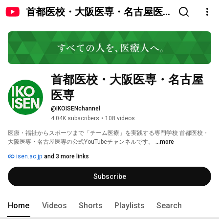
首都医校・大阪医専・名古屋医
専
首都医校・大阪医専・名古屋
医専
@IKOISENchannel
4.04K subscribers
•
108 videos
医療・福祉からスポーツまで「チーム医療」を実践する専門学校 首都医校・
大阪医専・名古屋医専の公式YouTubeチャンネルです。 
...more
isen.ac.jp
and 3 more links
Subscribe
Home
Videos
Shorts
Playlists
Search