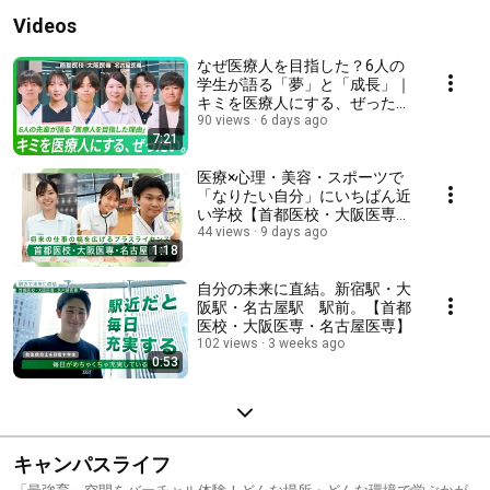
Videos
なぜ医療人を目指した？6人の
学生が語る「夢」と「成長」｜
キミを医療人にする、ぜった
い。
90 views
6 days ago
7:21
医療×心理・美容・スポーツで
「なりたい自分」にいちばん近
い学校【首都医校・大阪医専・
名古屋医専】
44 views
9 days ago
1:18
自分の未来に直結。新宿駅・大
阪駅・名古屋駅 駅前。【首都
医校・大阪医専・名古屋医専】
102 views
3 weeks ago
0:53
キャンパスライフ