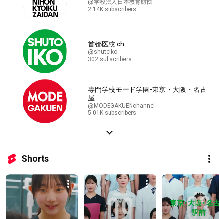
@学校法人日本教育財団
2.14K subscribers
首都医校 ch
@shutoiko
302 subscribers
専門学校モード学園-東京・大阪・名古
屋
@MODEGAKUENchannel
5.01K subscribers
Shorts