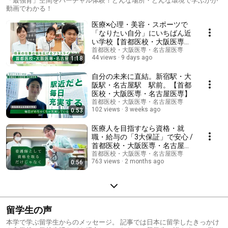
「最強育」空間をバーチャル体験！どんな場所・どんな環境で学ぶかが
動画でわかる！
医療×心理・美容・スポーツで
「なりたい自分」にいちばん近
い学校【首都医校・大阪医専・
名古屋医専】
首都医校・大阪医専・名古屋医専
44 views
9 days ago
1:18
自分の未来に直結。新宿駅・大
阪駅・名古屋駅 駅前。【首都
医校・大阪医専・名古屋医専】
首都医校・大阪医専・名古屋医専
102 views
3 weeks ago
0:53
医療人を目指すなら資格・就
職・給与の「3大保証」で安心 /
首都医校・大阪医専・名古屋医
専
首都医校・大阪医専・名古屋医専
763 views
2 months ago
0:56
留学生の声
本学で学ぶ留学生からのメッセージ。 記事では日本に留学したきっかけ