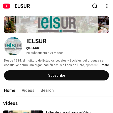
IELSUR
IELSUR
@IELSUR
28 subscribers
•
21 videos
Desde 1984, el Instituto de Estudios Legales y Sociales del Uruguay se 
constituye como una organización civil sin fines de lucro, apostando por la  
...more
intervención  jurídica y la investigación social como una forma de abarcar 
integralmente la defensa de los Derechos Humanos en Uruguay. 
Subscribe
Home
Videos
Search
Videos
Taller de stencil para niñ@s y