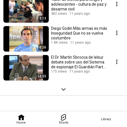
adolescentes - cultura de paz y
desarme civil
482 views
11 years ago
3:13
Diego Godin Más armas es más
Inseguridad Que no se vuelva
costumbre
1.8K views
11 years ago
0:26
El Dr. Martín Sbrocca de Ielsur
debate sobre uso del Sistema
de espionaje El Guardián Parte
3
175 views
11 years ago
14:55
Library
Home
Shorts