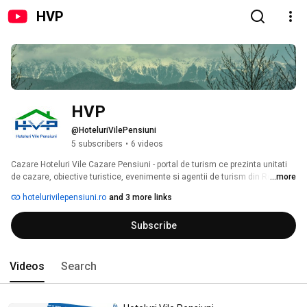
HVP
HVP
@HoteluriVilePensiuni
5 subscribers
•
6 videos
Cazare Hoteluri Vile Cazare Pensiuni - portal de turism ce prezinta unitati 
...more
de cazare, obiective turistice, evenimente si agentii de turism din Romania 
hotelurivilepensiuni.ro
and 3 more links
Subscribe
Videos
Search