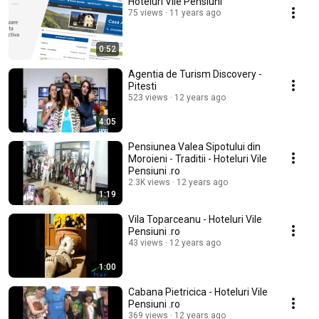
Hoteluri Vile Pensiuni
75 views
11 years ago
0:52
Agentia de Turism Discovery -
Pitesti
523 views
12 years ago
4:05
Pensiunea Valea Sipotului din
Moroieni - Traditii - Hoteluri Vile
Pensiuni .ro
2.3K views
12 years ago
1:19
Vila Toparceanu - Hoteluri Vile
Pensiuni .ro
43 views
12 years ago
1:00
Cabana Pietricica - Hoteluri Vile
Pensiuni .ro
369 views
12 years ago