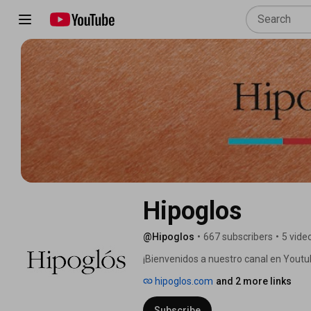
Hipoglos
@Hipoglos
•
667 subscribers
•
5 vide
¡Bienvenidos a nuestro canal en Youtu
hipoglos.com
and 2 more links
Subscribe