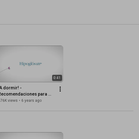
0:41
A dormir! - 
Recomendaciones para 
crear el clima adecuado
476K views
•
6 years ago