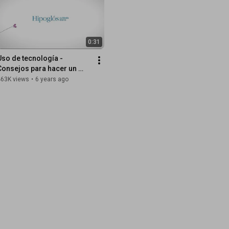
0:31
Uso de tecnología - 
Consejos para hacer un 
buen uso
463K views
•
6 years ago