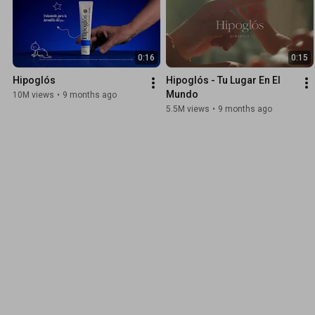
0:16
0:15
Hipoglós
Hipoglós - Tu Lugar En El 
Mundo
10M views
•
9 months ago
5.5M views
•
9 months ago