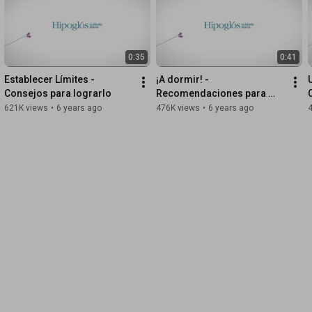
0:35
0:41
Establecer Límites - 
¡A dormir! - 
Consejos para lograrlo
Recomendaciones para 
crear el clima adecuado
621K views
•
6 years ago
476K views
•
6 years ago