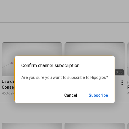
Confirm channel subscription
0:31
0:35
Are you sure you want to subscribe to 
Hipoglos
?
Uso de tecnología - 
Establecer Límites - 
¡
Consejos para hacer un 
Consejos para lograrlo
buen uso
463K views
•
6 years ago
621K views
•
6 years ago
Cancel
Subscribe