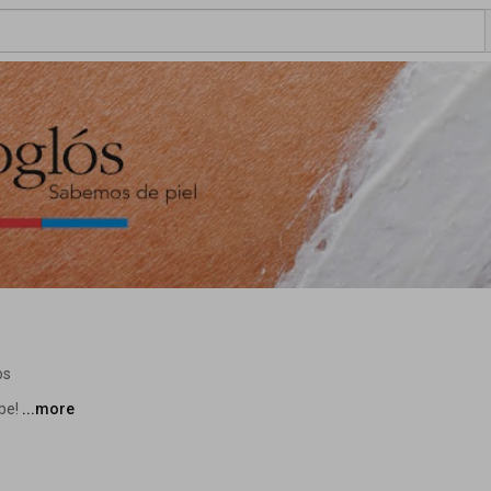
os
be! 
...more