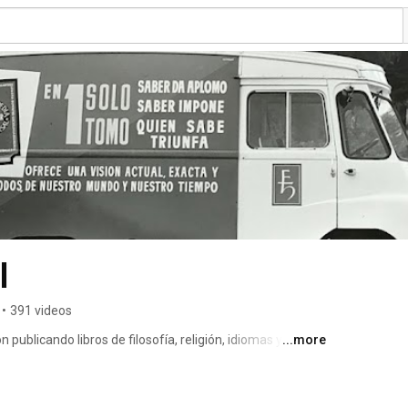
l
•
391 videos
n publicando libros de filosofía, religión, idiomas y 
...more
eflexión y generación de pensamiento crítico es nuestra 