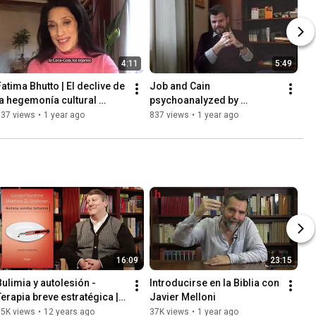
4:11
5:49
Fatima Bhutto | El declive de 
Job and Cain 
la hegemonía cultural 
psychoanalyzed by 
estadounidense
Massimo Recalcati
337 views
•
1 year ago
837 views
•
1 year ago
16:09
23:15
Bulimia y autolesión - 
Introducirse en la Biblia con 
Terapia breve estratégica | 
Javier Melloni
Giorgio Nardone
55K views
•
12 years ago
37K views
•
1 year ago