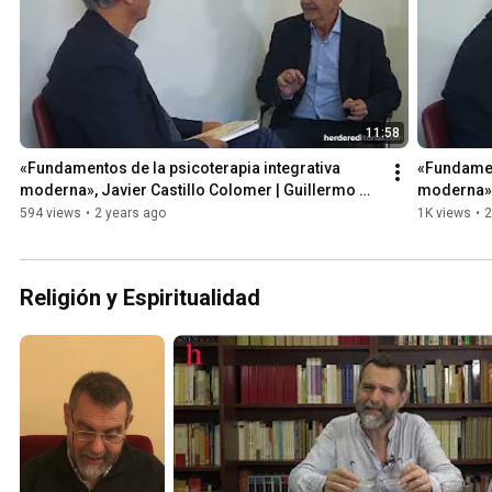
11:58
«Fundamentos de la psicoterapia integrativa 
«Fundament
moderna», Javier Castillo Colomer | Guillermo 
moderna», 
Mattioli
Santolaya
594 views
•
2 years ago
1K views
•
2
Religión y Espiritualidad