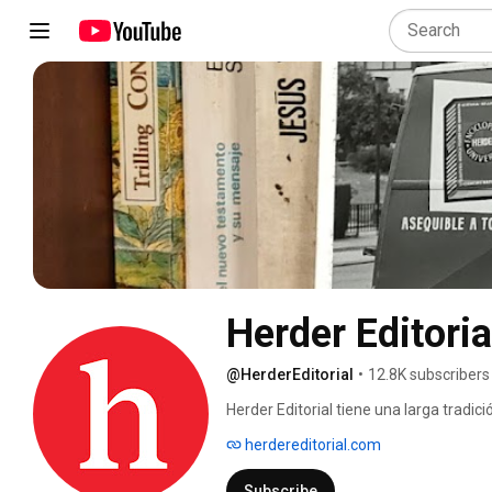
Herder Editoria
@HerderEditorial
•
12.8K subscribers
Herder Editorial tiene una larga tradició
ciencias del hombre. Colaborar en la r
herdereditorial.com
misión. 
Subscribe