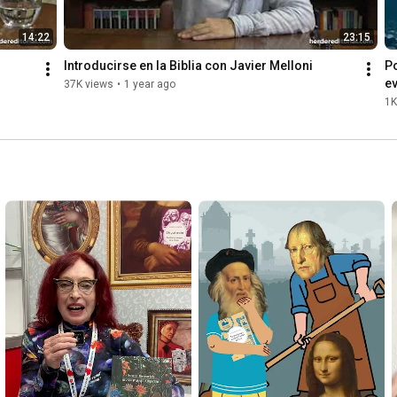
14:22
23:15
Introducirse en la Biblia con Javier Melloni
Po
ev
37K views
•
1 year ago
1K