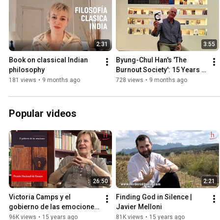
2:31
3:55
Book on classical Indian 
Byung-Chul Han's 'The 
philosophy
Burnout Society': 15 Years 
Later | Raimund Herder
181 views
•
9 months ago
728 views
•
9 months ago
Popular videos
26:50
2:21
Victoria Camps y el 
Finding God in Silence | 
gobierno de las emociones 
Javier Melloni
| Entrevista por Manuel Cruz
96K views
•
15 years ago
81K views
•
15 years ago