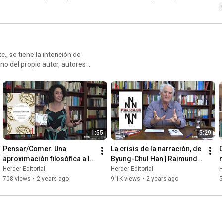
., se tiene la intención de
no del propio autor, autores o
1:55
5:29
Pensar/Comer. Una 
La crisis de la narración, de 
aproximación filosófica a la 
Byung-Chul Han | Raimund 
alimentación | Valeria 
Herder
Herder Editorial
Herder Editorial
H
Campos
708 views
•
2 years ago
9.1K views
•
2 years ago