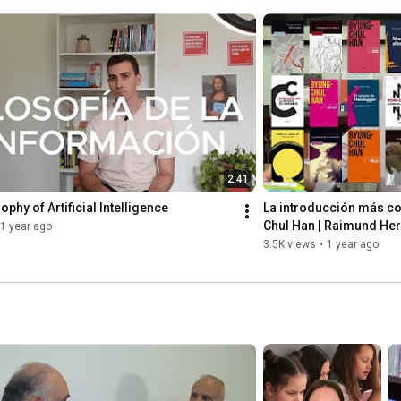
2:41
ophy of Artificial Intelligence
La introducción más co
Chul Han | Raimund He
1 year ago
3.5K views
•
1 year ago