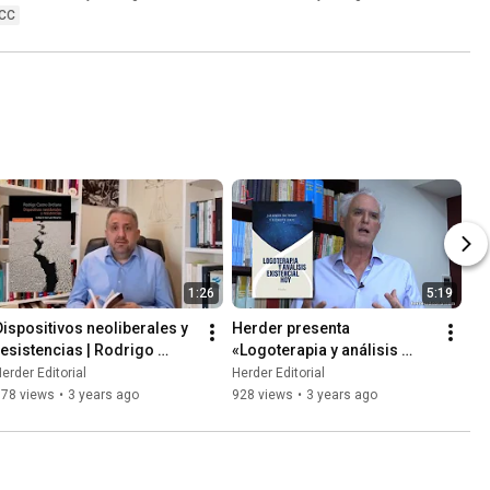
CC
1:26
5:19
Dispositivos neoliberales y 
Herder presenta 
resistencias | Rodrigo 
«Logoterapia y análisis 
Castro Orellana
existencial hoy», de 
erder Editorial
Herder Editorial
Elisabeth Lukas y Alexander 
578 views
•
3 years ago
928 views
•
3 years ago
Batthyány