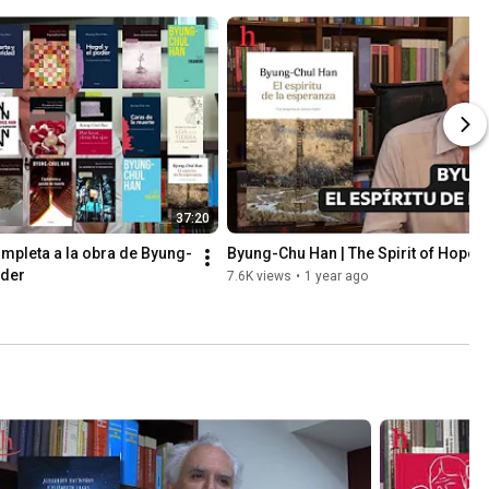
37:20
mpleta a la obra de Byung-
Byung-Chu Han | The Spirit of Hope
rder
7.6K views
•
1 year ago