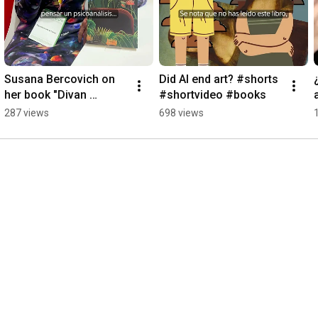
Susana Bercovich on 
Did AI end art? #shorts 
her book "Divan 
#shortvideo #books
Landscape Within". 
287 views
698 views
#short