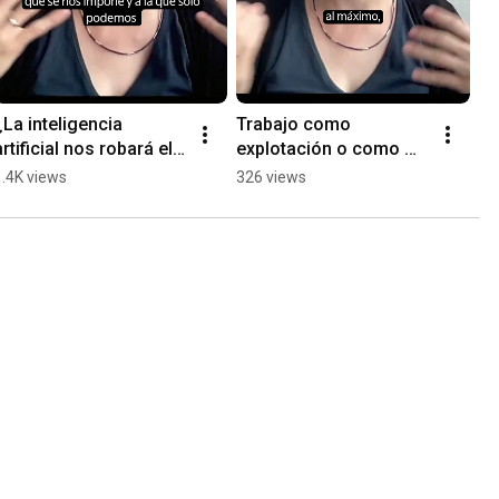
¿La inteligencia 
Trabajo como 
artificial nos robará el 
explotación o como 
trabajo?
contribución social
1.4K views
326 views