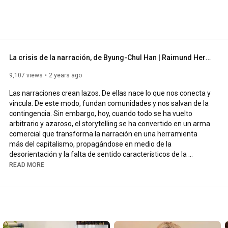
La crisis de la narración, de Byung-Chul Han | Raimund Herder
9,107 views
2 years ago
Las narraciones crean lazos. De ellas nace lo que nos conecta y 
vincula. De este modo, fundan comunidades y nos salvan de la 
contingencia. Sin embargo, hoy, cuando todo se ha vuelto 
arbitrario y azaroso, el storytelling se ha convertido en un arma 
comercial que transforma la narración en una herramienta 
más del capitalismo, propagándose en medio de la 
desorientación y la falta de sentido característicos de la 
sociedad de la información.

READ MORE
Narración e información son fuerzas opuestas. El espíritu de la 
narración se pierde entre las informaciones que convierten a 
los individuos en consumidores, solitarios y aislados, 
consagrados a instantes, con el objetivo de incrementar su 
rendimiento y su productividad. Solo la narración es la que nos 