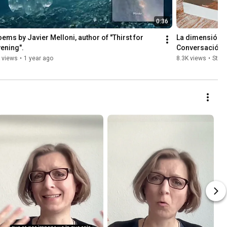
0:36
ems by Javier Melloni, author of "Thirst for 
La dimensión c
ening".
Conversación c
Javier Melloni
 views
•
1 year ago
8.3K views
•
Stre