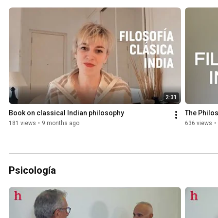
2:31
Book on classical Indian philosophy
The Philos
181 views
•
9 months ago
636 views
•
Psicología