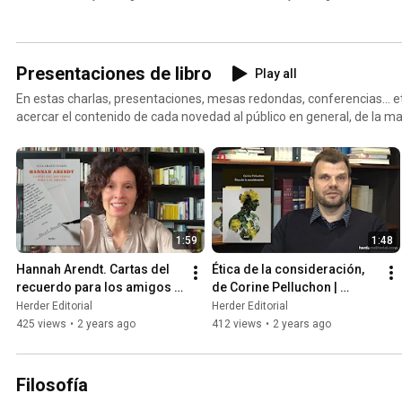
Presentaciones de libro
Play all
En estas charlas, presentaciones, mesas redondas, conferencias... etc
acercar el contenido de cada novedad al público en general, de la ma
personas expertas en la materia.
1:59
1:48
Hannah Arendt. Cartas del 
Ética de la consideración, 
recuerdo para los amigos | 
de Corine Pelluchon | 
Olga Amarís Duarte
Herder Editorial
Herder Editorial
Herder Editorial
425 views
•
2 years ago
412 views
•
2 years ago
Filosofía