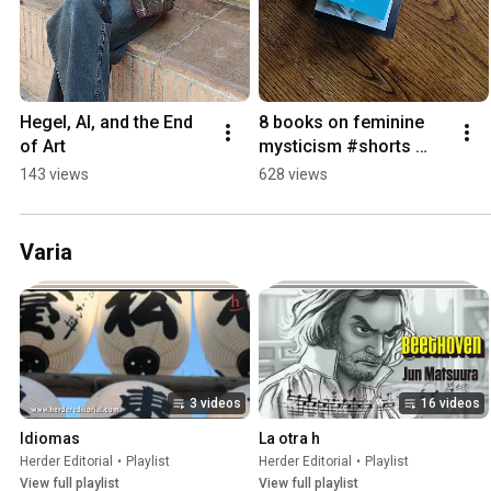
Hegel, AI, and the End 
8 books on feminine 
of Art
mysticism #shorts 
#books #booktube
143 views
628 views
Varia
3 videos
16 videos
Idiomas
La otra h
Herder Editorial
•
Playlist
Herder Editorial
•
Playlist
View full playlist
View full playlist