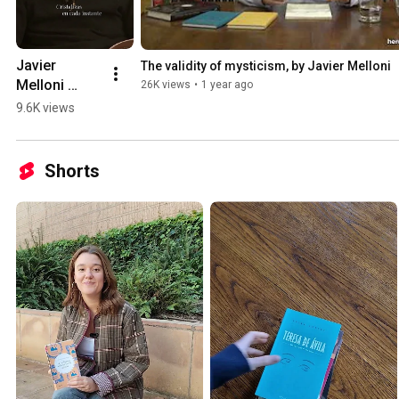
Javier 
The validity of mysticism, by Javier Melloni
Melloni 
26K views
•
1 year ago
recites a 
9.6K views
poem from 
"We Are 
Their Secret"
Shorts