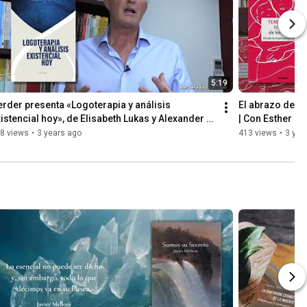
5:19
rder presenta «Logoterapia y análisis 
El abrazo de l
istencial hoy», de Elisabeth Lukas y Alexander 
| Con Esther G
tthyány
8 views
•
3 years ago
413 views
•
3 yea