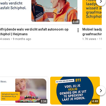
0:48
lfrijdende wals verdicht asfalt autonoom op 
Mobiel laadplei
hiphol | Heijmans
graafmachines
4 views
•
9 months ago
1.7K views
•
11 m
3:34
4:48