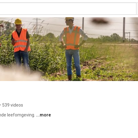
•
539 videos
nde leefomgeving. 
...more