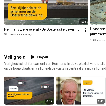
1:06
Hoogste 
Heijmans zie je overal - De Oosterscheldekering
punt term
98 views
•
7 days ago
Eindhove
1.4K views
Airport in
seconden
timelaps
Veiligheid
Play all
Veiligheid is het fundament van Heijmans. In deze playlist vind je alle
op de bouwplaats en veiligheidsbewustzijn centraal staan. Veiligheid i
in het DNA van iedere medewerker, partner en project. Van ontwerp
naar een proactieve veiligheidscultuur, waarin gezond, veilig en aant
vanzelfsprekend is. Deze video’s laten zien hoe we veiligheid veran
projecten, en hoe iedere collega bijdraagt aan een veilige omgeving v
voor Heijmans werkt.
0:57
1:43