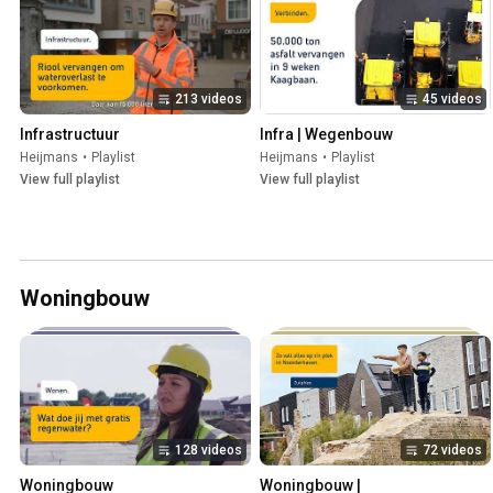
213 videos
45 videos
Infrastructuur
Infra | Wegenbouw
Heijmans
•
Playlist
Heijmans
•
Playlist
View full playlist
View full playlist
Woningbouw
128 videos
72 videos
Woningbouw
Woningbouw | 