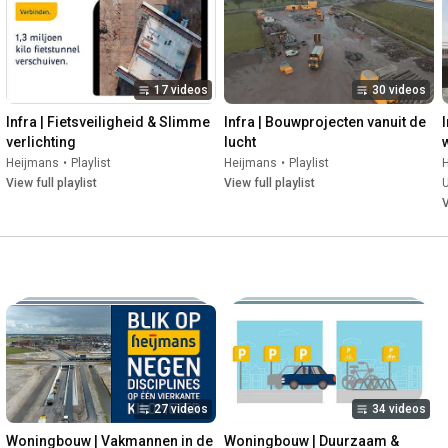
Onze aanpak: samenwerking tussen opdrachtgevers, partners 
en collega's, met aandacht voor alle belangen. Van 
klimaatadaptatie en bereikbaarheid tot energietransitie en 
leefbaarheid. We bouwen aan een Nederland dat klaar is voor 
17 videos
30 videos
de toekomst, waar het fijn leven is voor mens en dier, en waar 
de natuur volop bloeit.

Infra | Fietsveiligheid & Slimme 
Infra | Bouwprojecten vanuit de 
verlichting
lucht
Wil je zien hoe wij complexe maatschappelijke vraagstukken 
Heijmans
•
Playlist
Heijmans
•
Playlist
aanpakken? Abonneer op ons kanaal voor meer video's over 
View full playlist
View full playlist
duurzaam bouwen, innovatieve infrastructuur en de gezonde 
V
leefomgeving.
27 videos
34 videos
Woningbouw | Vakmannen in de 
Woningbouw | Duurzaam & 