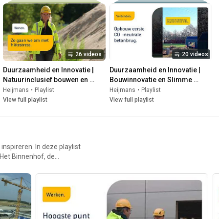
26 videos
20 videos
Duurzaamheid en Innovatie | 
Duurzaamheid en Innovatie | 
Natuurinclusief bouwen en 
Bouwinnovatie en Slimme 
biodiversiteit
bouwtechnieken
Heijmans
•
Playlist
Heijmans
•
Playlist
View full playlist
View full playlist
nspireren. In deze playlist
 Het Binnenhof, de
 als hoofdaannemer of
 tunnels en grote
r de schermen van ontwerp,
aar Heijmans trots op is en
ijn voor iedereen en de