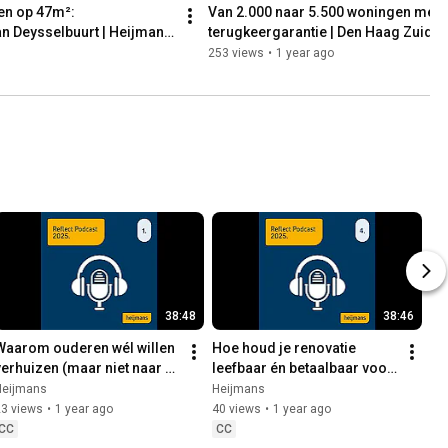
n op 47m²: 
Van 2.000 naar 5.500 woningen mét 
n Deysselbuurt | Heijmans 
terugkeergarantie | Den Haag Zuidw
253 views
•
1 year ago
38:48
38:46
Waarom ouderen wél willen 
Hoe houd je renovatie 
verhuizen (maar niet naar 
leefbaar én betaalbaar voor 
'seniorenwoningen')
bewoners? | Heijmans 
Heijmans
Heijmans
REFLECT
23 views
•
1 year ago
40 views
•
1 year ago
CC
CC