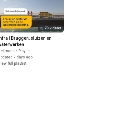
70 videos
Infra | Bruggen, sluizen en 
waterwerken
Heijmans
•
Playlist
Updated 7 days ago
iew full playlist