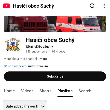
Hasiči obce Suchý
Hasiči obce Suchý
@HasiciObceSuchy
143 subscribers
•
101 videos
More about this channel
...more
sdhsuchy.org
and 1 more link
Subscribe
Home
Videos
Shorts
Playlists
Search