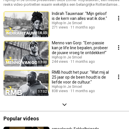
reeks video-portretten waarin wekelijks een belangrijke Rotterdamse
maker uit de culture wordt belicht. Wie maken het verschil in de stad en
Indirah Tauwnaar: "Mijn geloof
hoe zetten zij zich in voor de community?
is de kern van alles wat ik doe."
Hiphop In Je Smoel
271 views
11 months ago
18:35
Menno van Gorp: "Een passie
kan je life line bepalen, probeer
de jouwe vroeg te ontdekken!"
Hiphop In Je Smoel
244 views
11 months ago
17:00
RMB houdt het puur: "Wat mij al
25 jaar op de been houdt is de
liefde voor de cultuur."
Hiphop In Je Smoel
838 views
11 months ago
17:02
Popular videos
smoelwerk: Fakkelbrigade