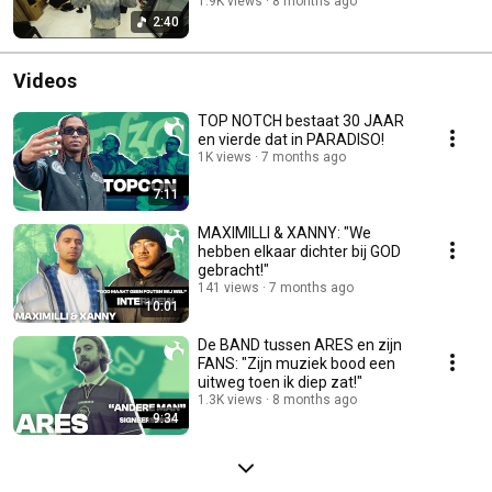
1.9K views
8 months ago
2:40
Videos
TOP NOTCH bestaat 30 JAAR
en vierde dat in PARADISO!
1K views
7 months ago
7:11
MAXIMILLI & XANNY: "We
hebben elkaar dichter bij GOD
gebracht!"
141 views
7 months ago
10:01
De BAND tussen ARES en zijn
FANS: "Zijn muziek bood een
uitweg toen ik diep zat!"
1.3K views
8 months ago
9:34