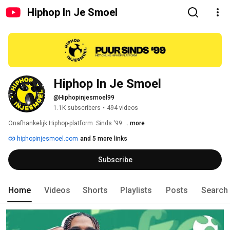
Hiphop In Je Smoel
Hiphop In Je Smoel 
@Hiphopinjesmoel99
1.1K subscribers
•
494 videos
Onafhankelijk Hiphop-platform. Sinds '99. 
...more
hiphopinjesmoel.com
and 5 more links
Subscribe
Home
Videos
Shorts
Playlists
Posts
Search