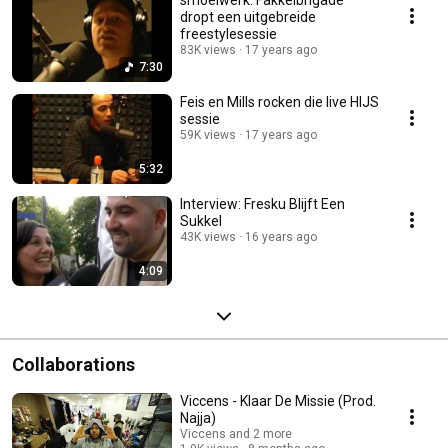
dropt een uitgebreide
freestylesessie
83K views
17 years ago
7:30
Feis en Mills rocken die live HIJS
sessie
59K views
17 years ago
5:32
Interview: Fresku Blijft Een
Sukkel
43K views
16 years ago
4:09
Collaborations
Viccens - Klaar De Missie (Prod.
Najja)
Viccens and 2 more