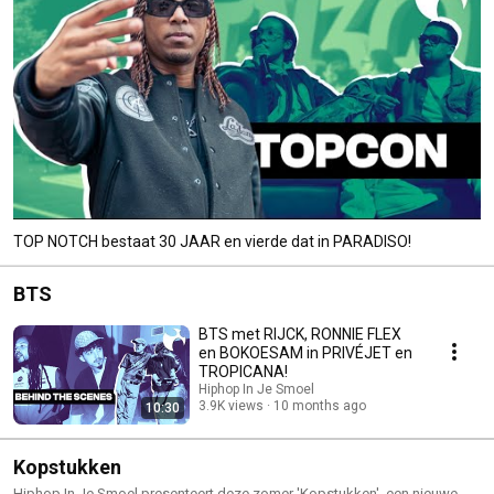
TOP NOTCH bestaat 30 JAAR en vierde dat in PARADISO!
BTS
BTS met RIJCK, RONNIE FLEX
en BOKOESAM in PRIVÉJET en
TROPICANA!
Hiphop In Je Smoel
3.9K views
10 months ago
10:30
Kopstukken
Hiphop In Je Smoel presenteert deze zomer 'Kopstukken', een nieuwe