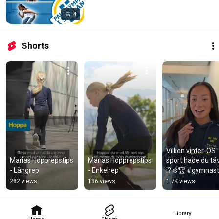
4
Shorts
Vilken vinter-OS 
Marias Hopprepstips 
Marias Hopprepstips 
sport hade du tävl
- Långrep
- Enkelrep
i? ❄️🏆 #gymnast
282 views
186 views
1.7K views
Library