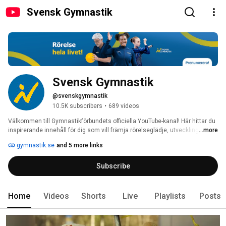
Svensk Gymnastik
Svensk Gymnastik
@svenskgymnastik
10.5K subscribers
•
689 videos
Välkommen till Gymnastikförbundets officiella YouTube-kanal! Här hittar du 
inspirerande innehåll för dig som vill främja rörelseglädje, utveckling och 
...more
fysisk aktivitet genom gymnastik. Vi delar övningar för grundmotorisk 
gymnastik.se
and 5 more links
träning, rörelsepauser som passar i både skola och vardag, 
utbildningsmaterial för tränare och ledare samt highlights från tävlingar 
Subscribe
och evenemang. Allt med fokus på att stärka rörelseförståelsen hos barn, 
unga och vuxna. Följ oss för att ta del av ny kunskap, inspiration och 
gymnastik i alla dess former. 
Home
Videos
Shorts
Live
Playlists
Posts