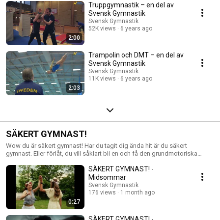
Truppgymnastik – en del av
Svensk Gymnastik
Svensk Gymnastik
52K views
6 years ago
2:00
Trampolin och DMT – en del av
Svensk Gymnastik
Svensk Gymnastik
11K views
6 years ago
2:03
SÄKERT GYMNAST!
Wow du är säkert gymnast! Har du tagit dig ända hit är du säkert
gymnast. Eller förlåt, du vill såklart bli en och få den grundmotoriska
träningen som är så bra för alla. Att röra på och använda din kropp
SÄKERT GYMNAST! -
kommer att ge dig mycket i livet. Du kommer få bättre självkänsla, bli
gladare, mer kreativ och få bättre koncentration. Att lära sig nya grejer är
Midsommar
en sån häftig känsla. Du kommer att bli förvånad av vad din kropp klarar
Svensk Gymnastik
av. Välkommen till Svensk Gymnastik, du kommer inte att bli besviken.
176 views
1 month ago
Läs mer här: https://www.gymnastik.se/sakert-gymnast
0:27
SÄKERT GYMNAST! -