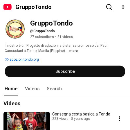
GruppoTondo
GruppoTondo
@GruppoTondo
27 subscribers
•
31 videos
Il nostro è un Progetto di adozioni a distanza promosso dai Padri 
Canossiani a Tondo, Manila (Filippine). 
...more
adozionitondo.org
Subscribe
Home
Videos
Search
Videos
Consegna cesta basica a Tondo
223 views
8 years ago