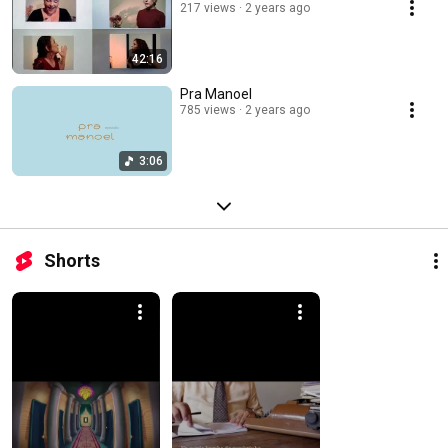
217 views
2 years ago
42:16
Pra Manoel
785 views
2 years ago
3:06
Shorts