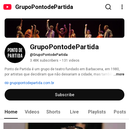
GrupoPontodePartida
GrupoPontodePartida
@GrupoPontodePartida
3.48K subscribers
•
131 videos
Ponto de Partida é um grupo de teatro fundado em Barbacena, em 1980, 
por artistas que decidiram que não deixariam a cidade, mas também não 
...more
aceitariam os limites da província. Assim, tornou-se uma companhia de 
grupopontodepartida.com.br
repertório itinerante e independente com 20 profissionais em exercício 
permanente. Ponto de Partida criou e sistematizou métodos e processos 
Subscribe
de produção e criação e desenvolveu uma linguagem própria e uma 
dramaturgia brasileira que sustenta seus 34 espetáculos. 
Home
Videos
Shorts
Live
Playlists
Posts