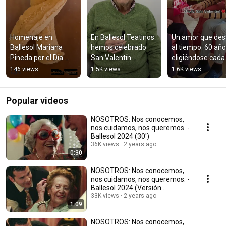
Homenaje en 
En Ballesol Teatinos 
Un amor que desa
Ballesol Mariana 
hemos celebrado 
al tiempo: 60 año
Pineda por el Día 
San Valentín 
eligiéndose cada 
Internacional del 
escuchando 
💌
146 views
1.5K views
1.6K views
Cáncer Infantil.
historias reales de 
amor. ❤️
Popular videos
NOSOTROS: Nos conocemos,
nos cuidamos, nos queremos. -
Ballesol 2024 (30')
36K views
2 years ago
0:30
NOSOTROS: Nos conocemos,
nos cuidamos, nos queremos. -
Ballesol 2024 (Versión
completa)
33K views
2 years ago
1:09
NOSOTROS: Nos conocemos,