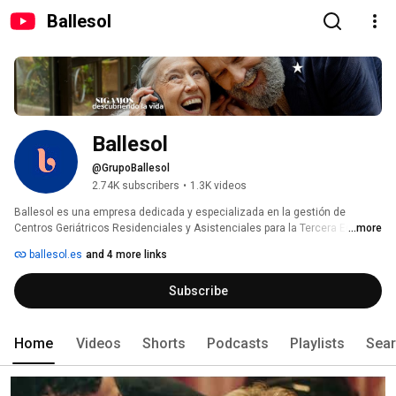
Ballesol
Ballesol
@GrupoBallesol
2.74K subscribers
•
1.3K videos
Ballesol es una empresa dedicada y especializada en la gestión de 
Centros Geriátricos Residenciales y Asistenciales para la Tercera Edad. 💙
...more
👴🏻👵🏻 
ballesol.es
and 4 more links
Subscribe
Home
Videos
Shorts
Podcasts
Playlists
Sea