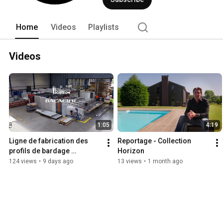
Home
Videos
Playlists
Videos
1:05
4:19
Ligne de fabrication des 
Reportage - Collection 
profils de bardage 
Horizon
architectural - Collection 
124 views
•
9 days ago
13 views
•
1 month ago
Horizon Bacacier By 
Kingspan