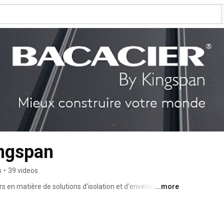
ingspan
s
•
39 videos
s en matière de solutions d’isolation et d’enveloppe du 
...more
erformance énergétique et à faible émission de 