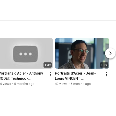
1:39
1:39
Portraits d'Acier - Anthony 
Portraits d'Acier - Jean-
BODET, Technico-
Louis VINCENT, 
Commercial
Responsable Non 
80 views
•
5 months ago
42 views
•
6 months ago
Conformité