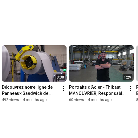
3:30
1:29
Découvrez notre ligne de 
Portraits d'Acier - Thibaut 
Panneaux Sandwich de 
MANOUVRIER, Responsable 
Couverture QuadCore 
de Production
492 views
•
4 months ago
60 views
•
4 months ago
KS1000RW produits à Riom 
(63)