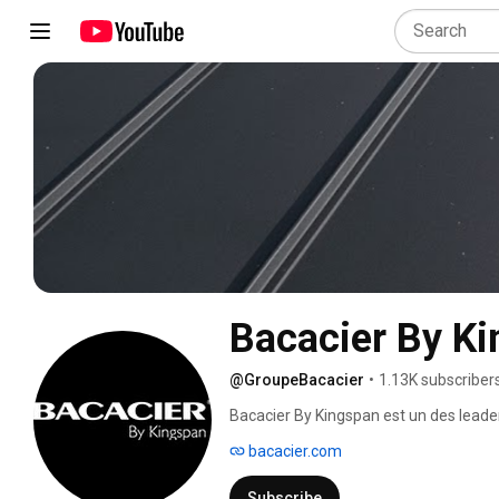
Bacacier By K
@GroupeBacacier
•
1.13K subscriber
Bacacier By Kingspan est un des leader
bâtiment pour des bâtiments à haute p
bacacier.com
carbone. 
Subscribe