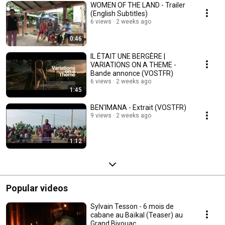
WOMEN OF THE LAND - Trailer
(English Subtitles)
6 views
2 weeks ago
0:46
IL ÉTAIT UNE BERGÈRE |
VARIATIONS ON A THEME -
Bande annonce (VOSTFR)
6 views
2 weeks ago
1:45
BEN'IMANA - Extrait (VOSTFR)
9 views
2 weeks ago
1:12
Popular videos
Sylvain Tesson - 6 mois de
cabane au Baïkal (Teaser) au
Grand Bivouac