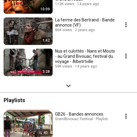
112K views
14 years ago
10:09
La ferme des Bertrand - Bande
annonce (VF)
86K views
2 years ago
1:42
Nus et culottés - Nans et Mouts
- au Grand Bivouac, festival du
voyage - Albetrtville
59K views
14 years ago
3:28
Playlists
GB26 - Bandes annonces
GrandBivouac Festival · Playlist
40