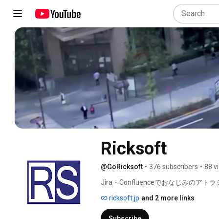
Ricksoft
@GoRicksoft
•
376 subscribers
•
88 v
Jira・Confluenceでおなじみ
届けします！ 
ricksoft.jp
and 2 more links
Subscribe