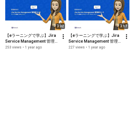
3:32
3:17
【eラーニングで学ぶ】Jira 
【eラーニングで学ぶ】Jira 
Service Management 管理者
Service Management 管理者
コース：サンプル動画：SLA
コース：サンプル動画：カス
253 views
•
1 year ago
227 views
•
1 year ago
について
タマーポータルについて