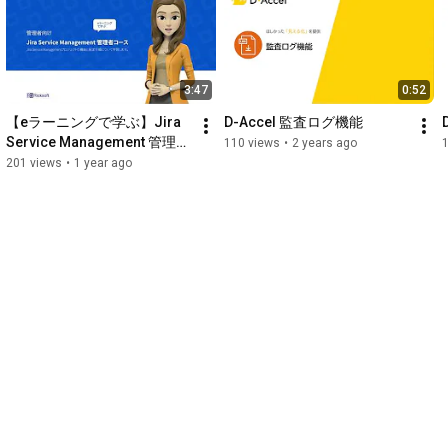
#タスク管理
#アジャイル開発
#atlassian
#リックソフト
3:47
0:52
【eラーニングで学ぶ】Jira 
D-Accel 監査ログ機能
Service Management 管理者
110 views
•
2 years ago
コースのご紹介
201 views
•
1 year ago