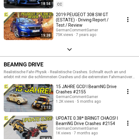
18:54
CC
2019 PEUGEOT 308 SW GT
(ESTATE) - Driving Report /
Test / Review
GermanCommentGamer
75K views
7 years ago
19:38
BEAMNG DRIVE
Realistische Fahr-Physik - Realistische Crashes. Schnallt euch an und
erlebt mit mir die schlimmsten Crashes und die extremsten Fahrmanöver.
BeamNG Drive #1 - #199: http://goo.gl/j6q4lM BeamNG Drive #200 - #399:
15 JAHRE GCG! I BeamNG Drive
http://goo.gl/4OGtiM
Crashes #2155
GermanCommentGamer
1.2K views
5 months ago
17:12
UPDATE 0.38* BRINGT CHAOS! I
BeamNG Drive Crashes #2154
GermanCommentGamer
1K views
7 months ago
28:48