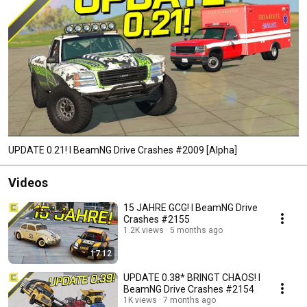
UPDATE 0.21! I BeamNG Drive Crashes #2009 [Alpha]
Videos
15 JAHRE GCG! I BeamNG Drive
Crashes #2155
1.2K views
5 months ago
17:12
UPDATE 0.38* BRINGT CHAOS! I
BeamNG Drive Crashes #2154
1K views
7 months ago