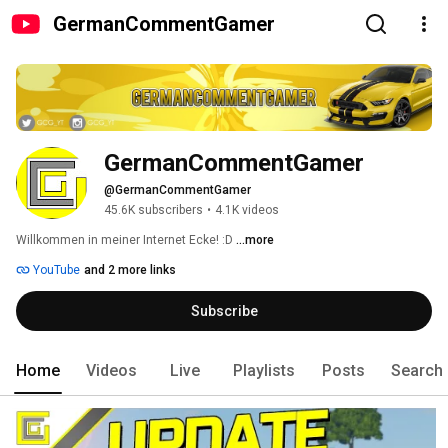
GermanCommentGamer
GermanCommentGamer
@GermanCommentGamer
45.6K subscribers
•
4.1K videos
Willkommen in meiner Internet Ecke! :D 
...more
YouTube
and 2 more links
Subscribe
Home
Videos
Live
Playlists
Posts
Search