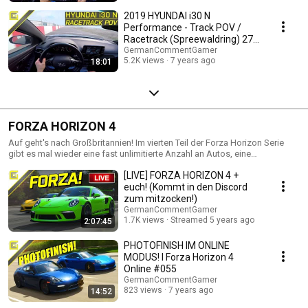
2019 HYUNDAI i30 N
Performance - Track POV /
Racetrack (Spreewaldring) 275
HP - N Mode
GermanCommentGamer
5.2K views
7 years ago
18:01
FORZA HORIZON 4
Auf geht's nach Großbritannien! Im vierten Teil der Forza Horizon Serie
gibt es mal wieder eine fast unlimitierte Anzahl an Autos, eine
spektakuläre Umgebung und jede Menge Adrenalin!
[LIVE] FORZA HORIZON 4 +
euch! (Kommt in den Discord
zum mitzocken!)
GermanCommentGamer
1.7K views
Streamed 5 years ago
2:07:45
PHOTOFINISH IM ONLINE
MODUS! I Forza Horizon 4
Online #055
GermanCommentGamer
823 views
7 years ago
14:52