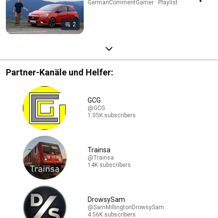
GermanCommentGamer · Playlist
2
Partner-Kanäle und Helfer:
GCG
@GCG
1.05K subscribers
Trainsa
@Trainsa
14K subscribers
DrowsySam
@SamMillingtonDrowsySam
4.56K subscribers