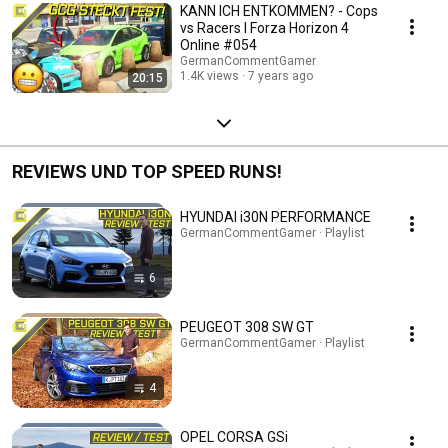
KANN ICH ENTKOMMEN? - Cops
vs Racers I Forza Horizon 4
Online #054
GermanCommentGamer
1.4K views
7 years ago
20:15
REVIEWS UND TOP SPEED RUNS!
HYUNDAI i30N PERFORMANCE
GermanCommentGamer · Playlist
6
PEUGEOT 308 SW GT
GermanCommentGamer · Playlist
4
OPEL CORSA GSi