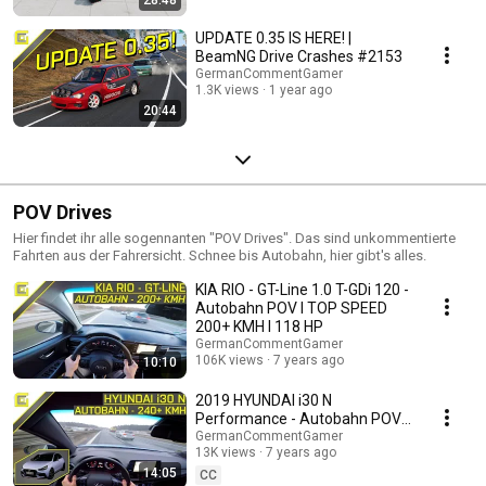
UPDATE 0.35 IS HERE! |
BeamNG Drive Crashes #2153
GermanCommentGamer
1.3K views
1 year ago
20:44
POV Drives
Hier findet ihr alle sogennanten "POV Drives". Das sind unkommentierte
Fahrten aus der Fahrersicht. Schnee bis Autobahn, hier gibt's alles.
KIA RIO - GT-Line 1.0 T-GDi 120 -
Autobahn POV I TOP SPEED
200+ KMH I 118 HP
GermanCommentGamer
106K views
7 years ago
10:10
2019 HYUNDAI i30 N
Performance - Autobahn POV I
TOP SPEED 240+ KMH I 275 PS
GermanCommentGamer
13K views
7 years ago
- N Mode
14:05
CC