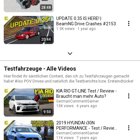
28:48
UPDATE 0.35 IS HERE! |
BeamNG Drive Crashes #2153
1.3K views
1 year ago
20:44
Testfahrzeuge - Alle Videos
Hier findet ihr sämtlichen Content, den ich zu Testfahrzeugen gemacht
habe! Also POV Drives und natürlich die Testberichte bzw. Ersteindrücke!
KIA RIO GT-LINE Test / Review -
Braucht man mehr Auto?
GermanCommentGamer
15K views
6 years ago
9:50
2019 HYUNDAI i30N
PERFORMANCE - Test / Review
| 275 HP Hot Hatch
GermanCommentGamer
11K views
7 years ago