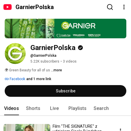
GarnierPolska
GarnierPolska
@GarnierPolska
5.22K subscribers
•
3 videos
🌍 Green Beauty for all of us 
...more
Facebook
and 1 more link
Subscribe
Videos
Shorts
Live
Playlists
Search
Film "THE SIGNATURE" z