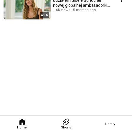
udziałem Gisele Bündchen,
nowej globalnej ambasadorki
marki Garnier
1.6K views
5 months ago
4:16
Library
Home
Shorts