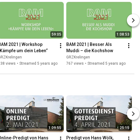
59:05
1:08:53
BAM 2021 | Workshop 
BAM 2021 | Besser Als 
„Kämpfe um dein Leben“
Muddi – die Kochshow
GRZKrelingen
GRZKrelingen
738 views
•
Streamed 5 years ago
767 views
•
Streamed 5 years ago
1:09:55
25:15
Online-Predigt von Hans 
Predigt von Hans Wölk, 