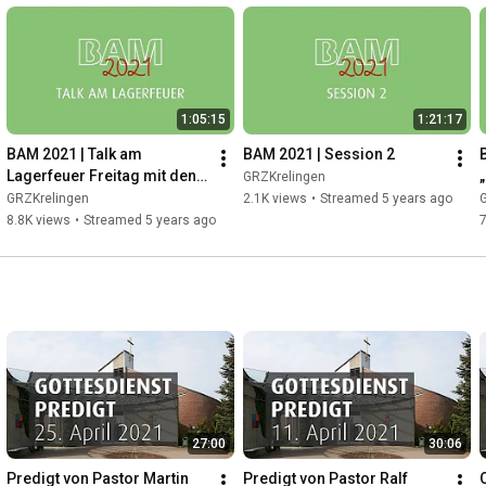
1:05:15
1:21:17
BAM 2021 | Talk am 
BAM 2021 | Session 2
Lagerfeuer Freitag mit den 
GRZKrelingen
O’Bros
GRZKrelingen
2.1K views
•
Streamed 5 years ago
8.8K views
•
Streamed 5 years ago
27:00
30:06
Predigt von Pastor Martin 
Predigt von Pastor Ralf 