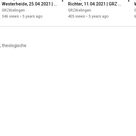
Westerheide, 25.04.2021 | 
Richter, 11.04.2021 | GRZ 
GRZ Krelingen
Krelingen
GRZKrelingen
GRZKrelingen
346 views
•
5 years ago
405 views
•
5 years ago
, theologische