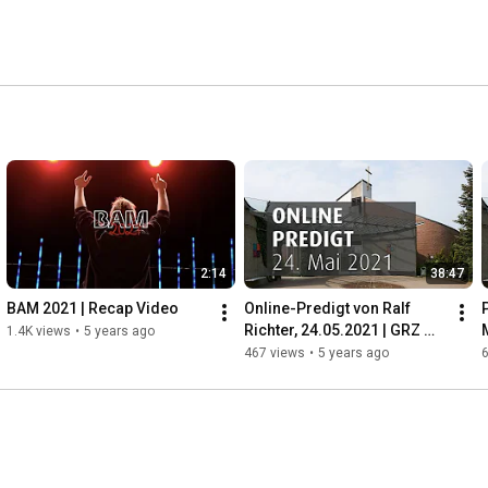
2:14
38:47
BAM 2021 | Recap Video
Online-Predigt von Ralf 
Richter, 24.05.2021 | GRZ 
1.4K views
•
5 years ago
Krelingen
467 views
•
5 years ago