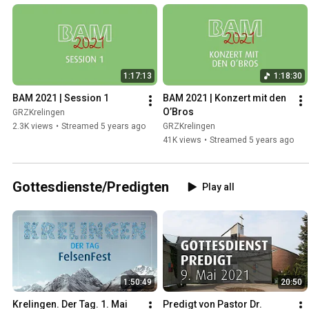
1:17:13
1:18:30
BAM 2021 | Session 1
BAM 2021 | Konzert mit den 
O’Bros
GRZKrelingen
2.3K views
•
Streamed 5 years ago
GRZKrelingen
41K views
•
Streamed 5 years ago
Gottesdienste/Predigten
Play all
1:50:49
20:50
Krelingen. Der Tag. 1. Mai 
Predigt von Pastor Dr. 