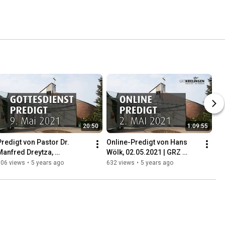
20:50
1:09:55
Predigt von Pastor Dr. 
Online-Predigt von Hans 
Manfred Dreytza, 
Wölk, 02.05.2021 | GRZ 
09.05.2021 | GRZ Krelingen
Krelingen
606 views
•
5 years ago
632 views
•
5 years ago