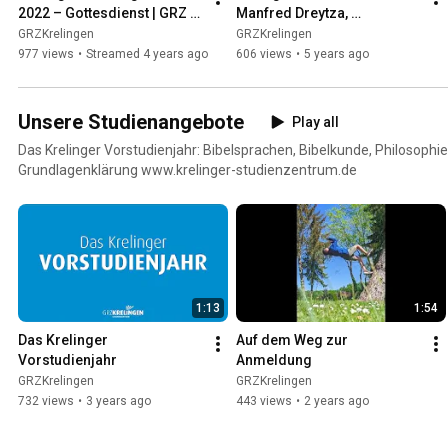
2022 – Gottesdienst | GRZ 
Manfred Dreytza, 
Krelingen
09.05.2021 | GRZ Krelingen
GRZKrelingen
GRZKrelingen
977 views
•
Streamed 4 years ago
606 views
•
5 years ago
Unsere Studienangebote
Play all
Das Krelinger Vorstudienjahr: Bibelsprachen, Bibelkunde, Philosophie
Grundlagenklärung www.krelinger-studienzentrum.de
1:13
1:54
Das Krelinger 
Auf dem Weg zur 
Vorstudienjahr
Anmeldung
GRZKrelingen
GRZKrelingen
732 views
•
3 years ago
443 views
•
2 years ago