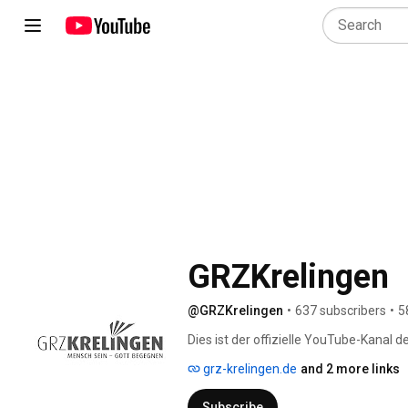
GRZKrelingen
@GRZKrelingen
•
637 subscribers
•
5
Dies ist der offizielle YouTube-Kanal d
grz-krelingen.de
and 2 more links
Subscribe