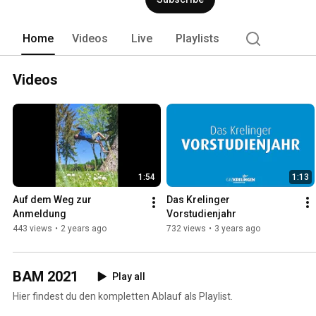
Home
Videos
Live
Playlists
Videos
1:54
1:13
Auf dem Weg zur 
Das Krelinger 
Anmeldung
Vorstudienjahr
443 views
•
2 years ago
732 views
•
3 years ago
BAM 2021
Play all
Hier findest du den kompletten Ablauf als Playlist.