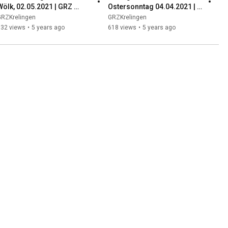
Wölk, 02.05.2021 | GRZ 
Ostersonntag 04.04.2021 | 
Krelingen
GRZ Krelingen
GRZKrelingen
GRZKrelingen
632 views
•
5 years ago
618 views
•
5 years ago