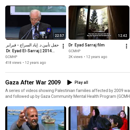
22:57
12:42
Dr  Eyad Sarraj film
حفل تأبين د. إياد السراج - فبراير 
2014 | Dr. Eyad El-Sarraj 
GCMHP
Memorial Service- Feb. 
GCMHP
2K views
•
12 years ago
2014
418 views
•
12 years ago
Gaza After War 2009
Play all
A series of videos showing Palestinian families affected by 2009 w
and followed up by Gaza Community Mental Health Program (GCMH