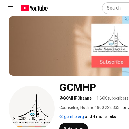
GCMHP
@GCMHPChannel
•
1.66K subscribers
Counseling Hotline: 1800 222 333 
...m
gcmhp.org
and 4 more links
Subscribe