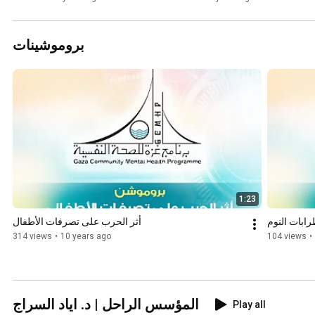
بروموشينات
1:23
ابات النوم
أثر الحرب على تصرفات الأطفال
314 views
•
10 years ago
104 views
•
المؤسس الراحل | د. اياد السراج
Play all