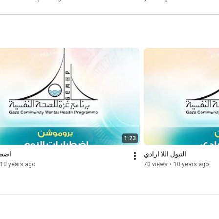
1:23
التبول اللا ارادي
اضطر
10 years ago
70 views
•
10 years ago