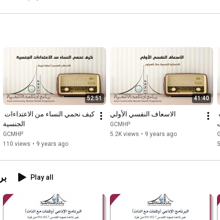
52:51
41:40
كيفية التعامل مع الأطفال وقت 
الاسعاف النفسي الأولي
كيف نحمي النساء من الاعتداءات 
الجنسية
GCMHP
GCMHP
5.2K views
•
9 years ago
110 views
•
9 years ago
بر
Play all