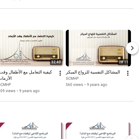
32:40
28:11
المشاكل النفسية للزواج المبكر
الأزمات
GCMHP
GCMHP
560 views
•
9 years ago
509 views
•
9 years ago