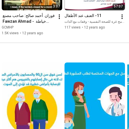
3:07
57:07
11- العنف عند الأطفال
فوزان  أحمد صالح: صاحب مصنع 
خياطة  - Fawzan Ahmad 
برنامج غزة للصحة النفسية - وقفات مع الذات
Saleh: Owner of a sewing 
GCMHP
117 views
•
12 years ago
factory
1.5K views
•
12 years ago