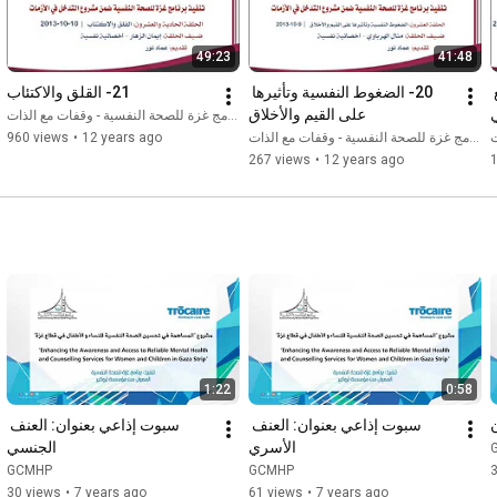
49:23
41:48
19- الشائعات وأثرها على الوضع 
20- الضغوط النفسية وتأثيرها 
21- القلق والاكتئاب
على القيم والأخلاق
برنامج غزة للصحة النفسية - وقفات مع الذات
ت
برنامج غزة للصحة النفسية - وقفات مع الذات
12 years ago
•
960 views
267 views
•
12 years ago
1:22
0:58
سبوت إذاعي بعنوان: العنف 
سبوت إذاعي بعنوان: العنف 
الأسري
الجنسي
GCMHP
GCMHP
30 views
•
7 years ago
61 views
•
7 years ago