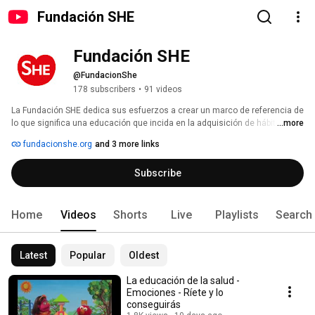
Fundación SHE
Fundación SHE
@FundacionShe
178 subscribers
•
91 videos
La Fundación SHE dedica sus esfuerzos a crear un marco de referencia de 
lo que significa una educación que incida en la adquisición de hábitos 
...more
saludables. 
fundacionshe.org
and 3 more links
Subscribe
Home
Videos
Shorts
Live
Playlists
Search
Latest
Popular
Oldest
La educación de la salud -
Emociones - Ríete y lo
conseguirás