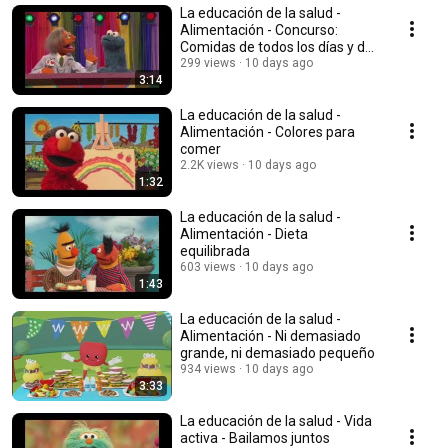
La educación de la salud -
Alimentación - Concurso:
Comidas de todos los días y de
vez en cuando
299 views
10 days ago
3:14
La educación de la salud -
Alimentación - Colores para
comer
2.2K views
10 days ago
1:32
La educación de la salud -
Alimentación - Dieta
equilibrada
603 views
10 days ago
1:43
La educación de la salud -
Alimentación - Ni demasiado
grande, ni demasiado pequeño
934 views
10 days ago
3:33
La educación de la salud - Vida
activa - Bailamos juntos