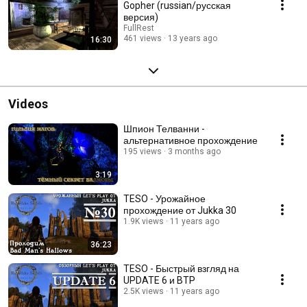
Gopher (russian/русская
версия)
FullRest
461 views
13 years ago
16:30
Videos
Шпион Телванни -
альтернативное прохождение
195 views
3 months ago
3:19
TESO - Урожайное
прохождение от Jukka 30
1.9K views
11 years ago
36:23
TESO - Быстрый взгляд на
UPDATE 6 и BTP
2.5K views
11 years ago