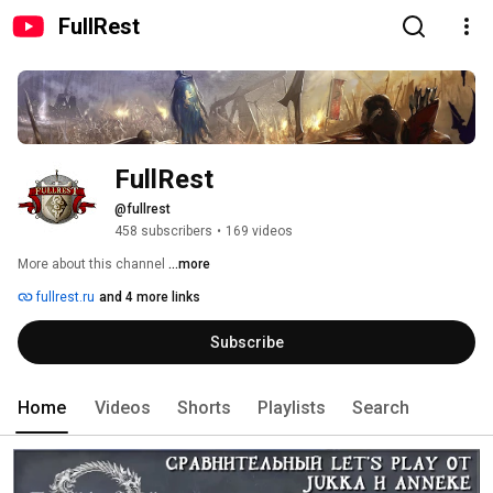
FullRest
FullRest
@fullrest
458 subscribers
•
169 videos
More about this channel
...more
fullrest.ru
and 4 more links
Subscribe
Home
Videos
Shorts
Playlists
Search