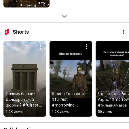
37:51
Shorts
Почему башни в 
Шпион Телванни 
Что не так с Рани
Балморе такой 
#fullrest 
Атрис? #morrowi
формы? #fullrest 
#morrowind 
#гильдиямагов 
#morrowind 
#гильдиямагов
#прохождение 
1.2K views
1.2K views
50 views
#архитектура 
#fullrest
#дизайн