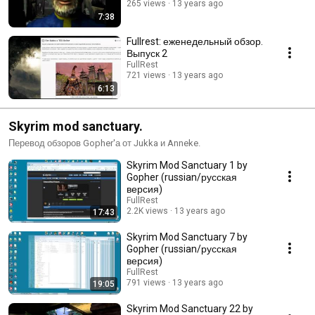
265 views
13 years ago
7:38
Fullrest: еженедельный обзор.
Выпуск 2
FullRest
721 views
13 years ago
6:13
Skyrim mod sanctuary.
Перевод обзоров Gopher'а от Jukka и Anneke.
Skyrim Mod Sanctuary 1 by
Gopher (russian/русская
версия)
FullRest
2.2K views
13 years ago
17:43
Skyrim Mod Sanctuary 7 by
Gopher (russian/русская
версия)
FullRest
791 views
13 years ago
19:05
Skyrim Mod Sanctuary 22 by