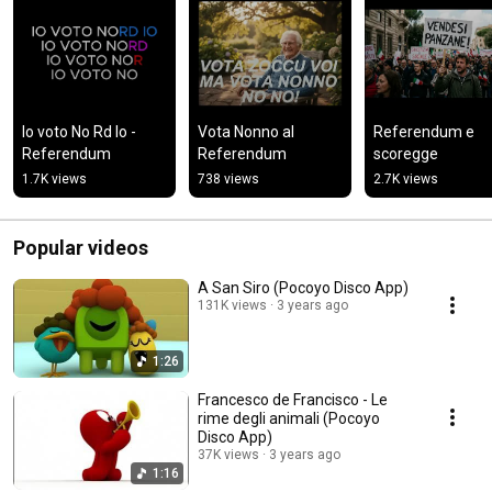
Io voto No Rd Io - 
Vota Nonno al 
Referendum e 
Referendum
Referendum
scoregge
1.7K views
738 views
2.7K views
Popular videos
A San Siro (Pocoyo Disco App)
131K views
3 years ago
1:26
Francesco de Francisco - Le
rime degli animali (Pocoyo
Disco App)
37K views
3 years ago
1:16