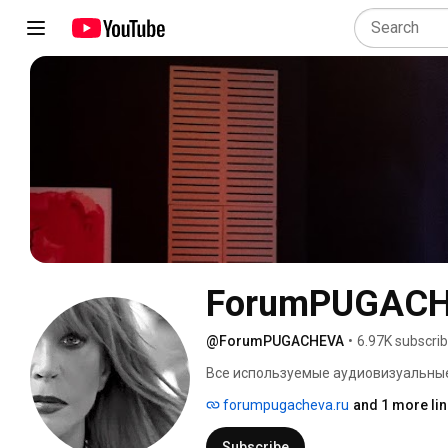
ForumPUGAC
@ForumPUGACHEVA
•
6.97K subscri
Все используемые аудиовизуальные
канале пользователя ForumPUGACHE
forumpugacheva.ru
and 1 more lin
(владельца прав). Все материалы п
Subscribe