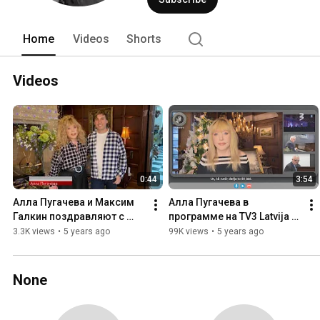
Home
Videos
Shorts
Videos
0:44
3:54
Алла Пугачева и Максим 
Алла Пугачева в 
Галкин поздравляют с 
программе на TV3 Latvija к 
юбилеем Вячеслава 
юбилею Раймонда 
3.3K views
•
5 years ago
99K views
•
5 years ago
Добрынина (Новости - 
Паулса.
Первый канал)
None