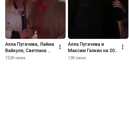
Алла Пугачева, Лайма 
Алла Пугачева и 
Вайкуле, Светлана 
Максим Галкин на 20-
Лобода, скандал - 
летии ресторана 
152K views
13K views
Живи спокойно, 
«Кафе Пушкинъ».
страна! Она у нас 
одна!