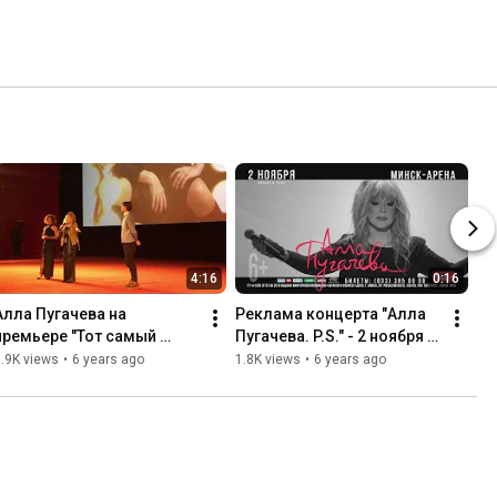
4:16
0:16
Алла Пугачева на 
Реклама концерта "Алла 
премьере "Тот самый 
Пугачева. P.S." - 2 ноября 
концерт"
Минск-Арена (Минск, 
.9K views
•
6 years ago
1.8K views
•
6 years ago
Беларусь)