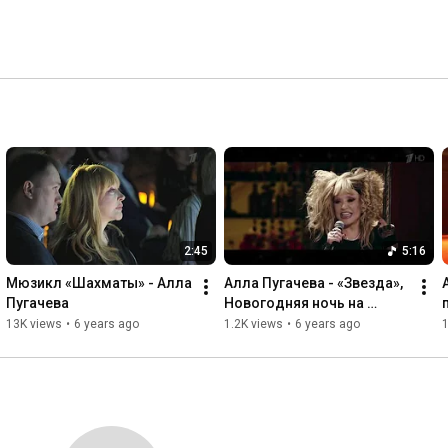
2:45
5:16
Мюзикл «Шахматы» - Алла 
Алла Пугачева - «Звезда», 
Пугачева
Новогодняя ночь на 
Первом
13K views
•
6 years ago
1.2K views
•
6 years ago
1