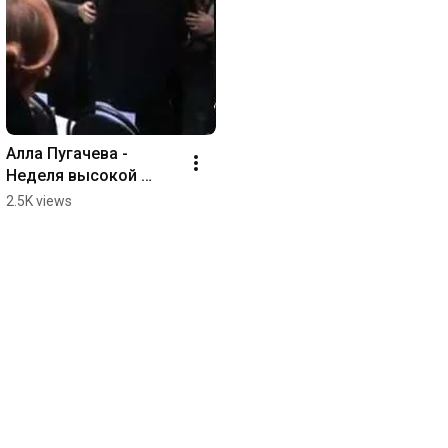
Алла Пугачева - 
Неделя высокой 
моды в Москве 
2.5K views
(01.11.2014)