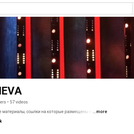
HEVA
bers
•
57 videos
 материалы, ссылки на которые размещены на 
...more
VA, являются собственностью их изготовителя 
k
редназначены только для ознакомительных целей. 