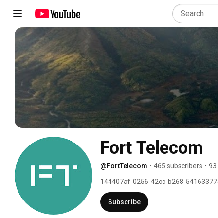
Fort Telecom
@FortTelecom
•
465 subscribers
•
93
144407af-0256-42cc-b268-54163377
Subscribe