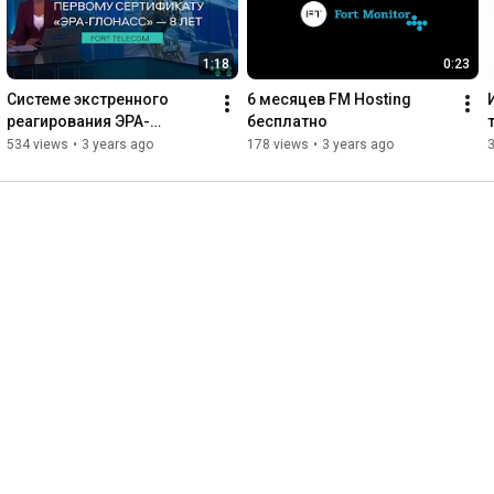
1:18
0:23
Системе экстренного 
6 месяцев FM Hosting 
реагирования ЭРА-
бесплатно
ГЛОНАСС — 8 лет
534 views
•
3 years ago
178 views
•
3 years ago