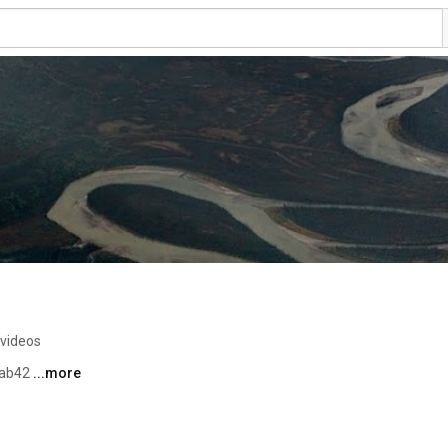
 videos
ab42 
...more