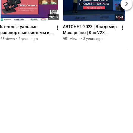
20:17
4:50
Интеллектуальные 
АВТОНЕТ-2023 | Владимир 
транспортные системы и 
Макаренко | Как V2X 
V2X в городах | Владимир 
помогает в аграрном 
326 views
•
3 years ago
951 views
•
3 years ago
Макаренко | FMS 
секторе и на карьерной 
Conference -2023
технике