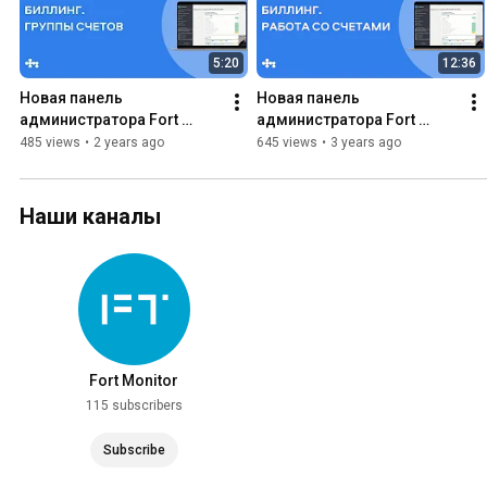
5:20
12:36
Новая панель 
Новая панель 
администратора Fort 
администратора Fort 
Monitor | Биллинг: группы 
Monitor | Биллинг: счета
485 views
•
2 years ago
645 views
•
3 years ago
счетов
Наши каналы
Fort Monitor
115 subscribers
Subscribe