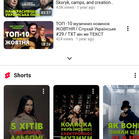
Skoryk, camps, and creation
history.
4.5K views
1 year ago
43:37
ТОП -10 музичних новинок
ЖОВТНЯ / Слухай Українське
#29 / TXT він же ТЕКСТ
424 views
1 year ago
18:26
Shorts