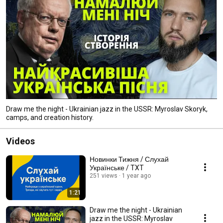
Draw me the night - Ukrainian jazz in the USSR: Myroslav Skoryk,
camps, and creation history.
Videos
Новинки Тижня / Слухай
Українське / TXT
251 views
1 year ago
1:21
Draw me the night - Ukrainian
jazz in the USSR: Myroslav