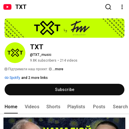
TXT
TXT
@TXT_music
9.8K subscribers
•
214 videos
❎ Підтримати наш проект: ❎ 
...more
Spotify
and 2 more links
Subscribe
Home
Videos
Shorts
Playlists
Posts
Search