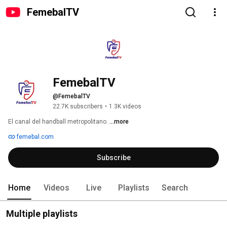
FemebalTV
FemebalTV
@FemebalTV
22.7K subscribers
•
1.3K videos
El canal del handball metropolitano. 
...more
femebal.com
Subscribe
Home
Videos
Live
Playlists
Search
Multiple playlists