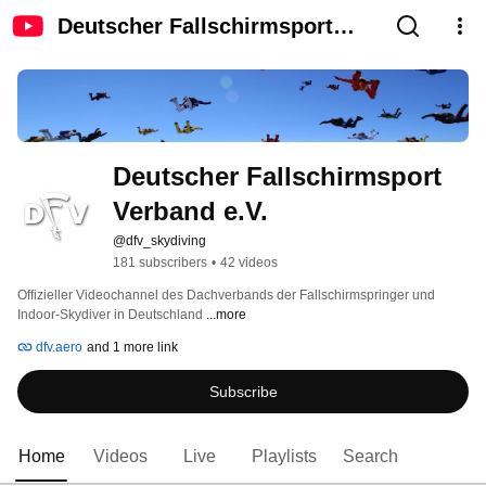
Deutscher Fallschirmsport
Verband e.V.
Deutscher Fallschirmsport 
Verband e.V.
@dfv_skydiving
181 subscribers
•
42 videos
Offizieller Videochannel des Dachverbands der Fallschirmspringer und 
Indoor-Skydiver in Deutschland 
...more
dfv.aero
and 1 more link
Subscribe
Home
Videos
Live
Playlists
Search