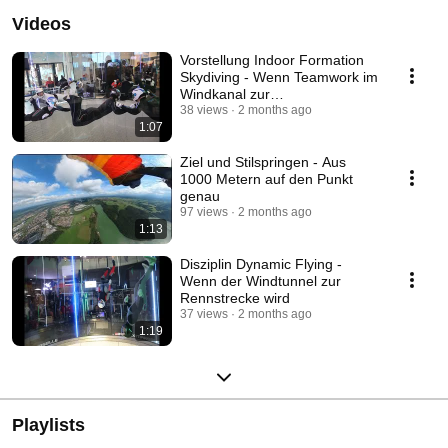
Videos
Vorstellung Indoor Formation
Skydiving - Wenn Teamwork im
Windkanal zur
Präzisionssportart wird
38 views
2 months ago
1:07
Ziel und Stilspringen - Aus
1000 Metern auf den Punkt
genau
97 views
2 months ago
1:13
Disziplin Dynamic Flying -
Wenn der Windtunnel zur
Rennstrecke wird
37 views
2 months ago
1:19
Playlists