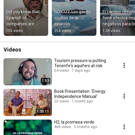
Did you know that 
NO-CO2: Los gases 
El cambio climáti
Spanish oil 
ocultos de la 
tiene efectos mu
companies are 
aviación
negativos para lo
blocking the fight 
recursos hídricos
755 views
354 views
1.2K views
against climate 
change?
Videos
Tourism pressure is putting
Tenerife's aquifers at risk
54 views
7 days ago
1:53
Book Presentation: 'Energy
Independence Manual'
26 views
1 month ago
1:30:11
H2, la promesa verde
468 views
3 months ago