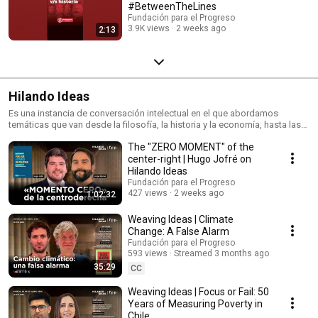
#BetweenTheLines
Fundación para el Progreso
3.9K views
2 weeks ago
2:13
Hilando Ideas
Es una instancia de conversación intelectual en el que abordamos
temáticas que van desde la filosofía, la historia y la economía, hasta las
discusiones políticas que impactan en Chile y en el mundo.
The "ZERO MOMENT" of the
center-right | Hugo Jofré on
Hilando Ideas
Fundación para el Progreso
427 views
2 weeks ago
1:02:32
Weaving Ideas | Climate
Change: A False Alarm
Fundación para el Progreso
593 views
Streamed 3 months ago
35:29
CC
Weaving Ideas | Focus or Fail: 50
Years of Measuring Poverty in
Chile