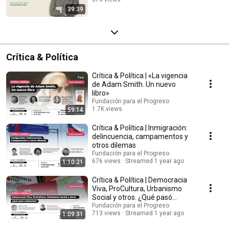
39:39
Streamed 11 months ago
Crítica & Política
Crítica & Política | «La vigencia
de Adam Smith. Un nuevo
libro»
Fundación para el Progreso
1.7K views
59:14
Streamed 11 months ago
Crítica & Política | Inmigración:
delincuencia, campamentos y
otros dilemas
Fundación para el Progreso
676 views
Streamed 1 year ago
1:10:21
Crítica & Política | Democracia
Viva, ProCultura, Urbanismo
Social y otros. ¿Qué pasó
realmente?
Fundación para el Progreso
713 views
Streamed 1 year ago
1:09:31