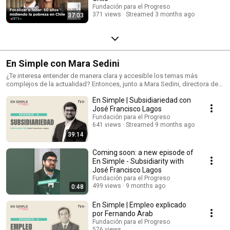
Fundación para el Progreso
371 views
Streamed 3 months ago
37:03
En Simple con Mara Sedini
¿Te interesa entender de manera clara y accesible los temas más
complejos de la actualidad? Entonces, junto a Mara Sedini, directora de
Asuntos Públicos de la FPP, daremos inicio a una serie de diálogos con
En Simple | Subsidiariedad con
expertos sobre economía, educación, seguridad y más.
José Francisco Lagos
Fundación para el Progreso
641 views
Streamed 9 months ago
39:14
Coming soon: a new episode of
En Simple - Subsidiarity with
José Francisco Lagos
Fundación para el Progreso
499 views
9 months ago
0:48
En Simple | Empleo explicado
por Fernando Arab
Fundación para el Progreso
576 views