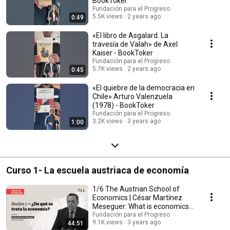
BookToker
Fundación para el Progreso
5.5K views
2 years ago
0:49
«El libro de Asgalard. La
travesía de Valah» de Axel
Kaiser - BookToker
Fundación para el Progreso
5.7K views
2 years ago
0:45
«El quiebre de la democracia en
Chile» Arturo Valenzuela
(1978) - BookToker
Fundación para el Progreso
3.2K views
3 years ago
1:00
Curso 1- La escuela austriaca de economía
1/6 The Austrian School of
Economics | César Martínez
Meseguer: What is economics
about?
Fundación para el Progreso
9.1K views
3 years ago
44:51