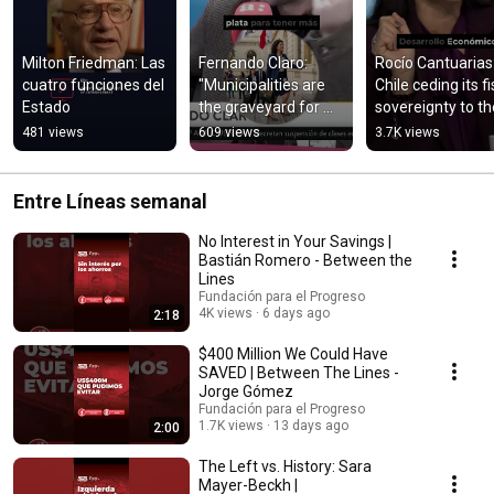
Milton Friedman: Las 
Fernando Claro: 
Rocío Cantuarias: 
cuatro funciones del 
"Municipalities are 
Chile ceding its fi
Estado
the graveyard for 
sovereignty to the
politicians"
UN?"
481 views
609 views
3.7K views
Entre Líneas semanal
No Interest in Your Savings |
Bastián Romero - Between the
Lines
Fundación para el Progreso
4K views
6 days ago
2:18
$400 Million We Could Have
SAVED | Between The Lines -
Jorge Gómez
Fundación para el Progreso
1.7K views
13 days ago
2:00
The Left vs. History: Sara
Mayer-Beckh |