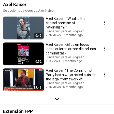
Axel Kaiser
Selección de videos de Axel Kaiser
Axel Kaiser - "What is the
central premise of
rationalism?"
Fundación para el Progreso
2.7K views
7 months ago
0:45
Axel Kaiser: «Ellos en todos
lados quieren armar dictaduras
comunistas»
Fundación para el Progreso
18K views
6 months ago
0:52
Axel Kaiser: "The Communist
Party has always acted outside
the legal framework of
democracy."
Fundación para el Progreso
7.3K views
6 months ago
19:43
Extensión FPP