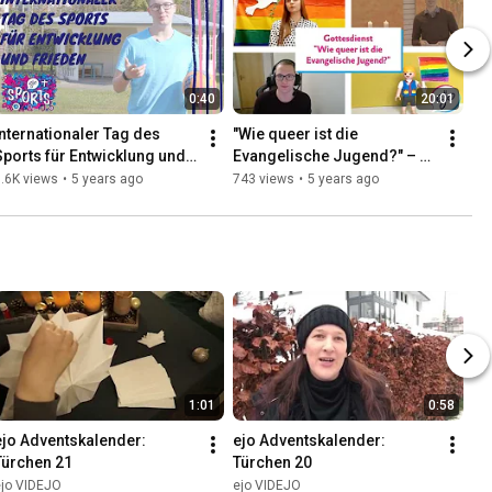
0:40
20:01
Internationaler Tag des 
"Wie queer ist die 
Sports für Entwicklung und 
Evangelische Jugend?" – 
Frieden
Gottesdienst zur 28. 
.6K views
•
5 years ago
743 views
•
5 years ago
Vollversammlung der ejo
1:01
0:58
ejo Adventskalender: 
ejo Adventskalender: 
Türchen 21
Türchen 20
ejo VIDEJO
ejo VIDEJO