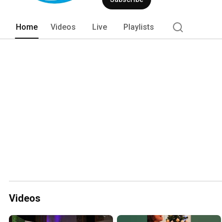
Home
Videos
Live
Playlists
Videos