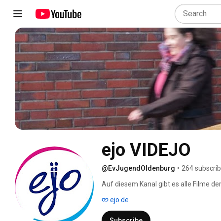
ejo VIDEJO
@EvJugendOldenburg
•
264 subscrib
Auf diesem Kanal gibt es alle Filme de
sozusagen. Viel Spaß! 
ejo.de
Subscribe