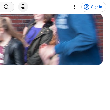
Sign in