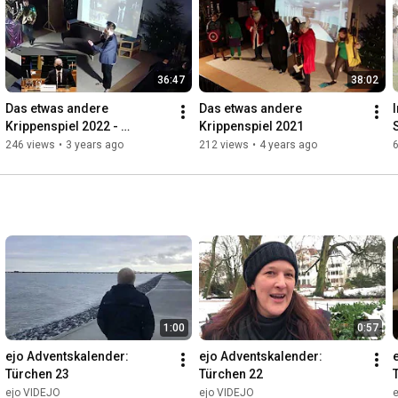
36:47
38:02
Das etwas andere 
Das etwas andere 
Krippenspiel 2022 - 
Krippenspiel 2021
Bockhorn latenight
246 views
•
3 years ago
212 views
•
4 years ago
6
1:00
0:57
ejo Adventskalender: 
ejo Adventskalender: 
Türchen 23
Türchen 22
ejo VIDEJO
ejo VIDEJO