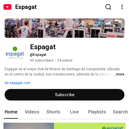
Espagat
Espagat
@Espagat
95 subscribers
•
24 videos
Espagat es el mejor club de fitness de Santiago de Compostela. Ubicado 
en el centro de la ciudad, sus instalaciones, además de la zona de 
...more
fitness, piscina climatizada y clases colectivas, incluyen un spa y centro 
espagat.com
de belleza. 
Subscribe
Home
Videos
Shorts
Live
Playlists
Search