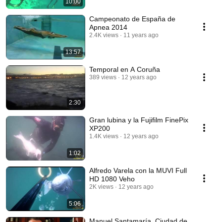
10:00
Campeonato de España de
Apnea 2014
2.4K views
11 years ago
13:57
Temporal en A Coruña
389 views
12 years ago
2:30
Gran lubina y la Fujifilm FinePix
XP200
1.4K views
12 years ago
1:02
Alfredo Varela con la MUVI Full
HD 1080 Veho
2K views
12 years ago
5:06
Manuel Santamaría, Ciudad de