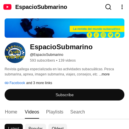
EspacioSubmarino
EspacioSubmarino
@EspacioSubmarino
593 subscribers
•
139 videos
Revista gallega especializada en las actividades subacuáticas. Pesca 
submarina, apnea, imagen submarina, viajes, consejos, etc. 
...more
Facebook
and 3 more links
Subscribe
Home
Videos
Playlists
Search
Latest
Popular
Oldest