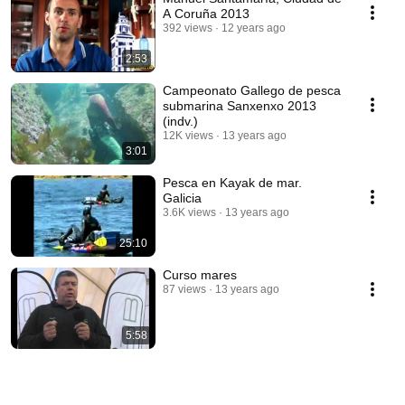
A Coruña 2013
392 views
12 years ago
2:53
Campeonato Gallego de pesca
submarina Sanxenxo 2013
(indv.)
12K views
13 years ago
3:01
Pesca en Kayak de mar.
Galicia
3.6K views
13 years ago
25:10
Curso mares
87 views
13 years ago
5:58