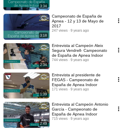
3:34
Campeonato de España de
Apnea - 12 y 13 de Mayo de
2017
247 views
9 years ago
3:18
Entrevista al Campeón Aleix
Segura Vendrell- Campeonato
de España de Apnea Indoor
744 views
9 years ago
2:34
Entrevista al presidente de
FEGAS - Campeonato de
España de Apnea Indoor
171 views
9 years ago
1:39
Entrevista al Campeón Antonio
García - Campeonato de
España de Apnea Indoor
715 views
9 years ago
2:49