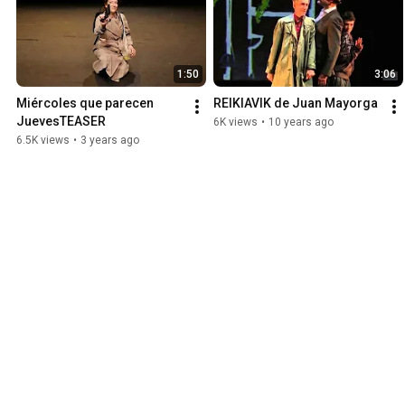
1:50
3:06
Miércoles que parecen 
REIKIAVIK de Juan Mayorga
JuevesTEASER
6K views
•
10 years ago
6.5K views
•
3 years ago