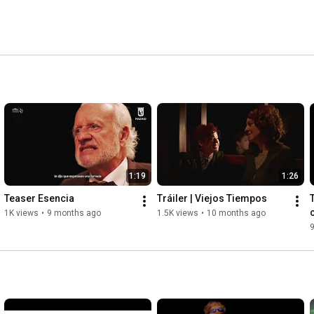
1:19
1:26
Teaser Esencia
Tráiler | Viejos Tiempos
T
1K views
•
9 months ago
1.5K views
•
10 months ago