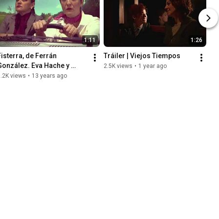
1:11
1:26
Fisterra, de Ferrán 
Tráiler | Viejos Tiempos
González. Eva Hache y 
2.5K views
•
1 year ago
Ángeles Martín dirigidas 
.2K views
•
13 years ago
por Victor Conde