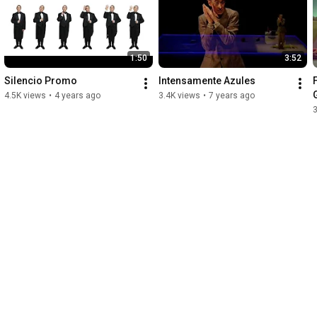
1:50
3:52
Silencio Promo
Intensamente Azules
4.5K views
•
4 years ago
3.4K views
•
7 years ago
3