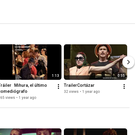
1:13
0:55
ráiler   Mihura, el último 
TrailerCortázar
comediógrafo
32 views
•
1 year ago
965 views
•
1 year ago