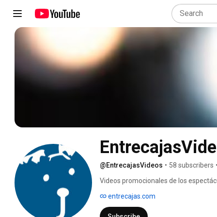
EntrecajasVid
@EntrecajasVideos
•
58 subscribers
Videos promocionales de los espectácu
SL. 
entrecajas.com
Subscribe