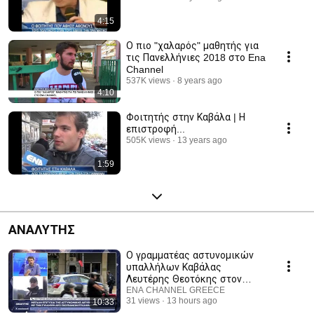
4:15
Ο πιο "χαλαρός" μαθητής για
τις Πανελλήνιες 2018 στο Ena
Channel
537K views
8 years ago
4:10
Φοιτητής στην Καβάλα | Η
επιστροφή...
505K views
13 years ago
1:59
ΑΝΑΛΥΤΗΣ
Ο γραμματέας αστυνομικών
υπαλλήλων Καβάλας
Λευτέρης Θεοτόκης στον
Αναλυτή
ENA CHANNEL GREECE
31 views
13 hours ago
10:33