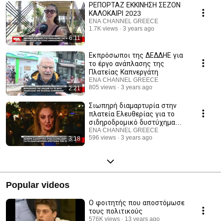
ΡΕΠΟΡΤΑΖ ΕΚΚΙΝΗΣΗ ΣΕΖΟΝ
ΚΑΛΟΚΑΙΡΙ 2023
ENA CHANNEL GREECE
1.7K views
3 years ago
6:11
Εκπρόσωποι της ΔΕΔΔΗΕ για
το έργο ανάπλασης της
Πλατείας Καπνεργάτη
ENA CHANNEL GREECE
805 views
3 years ago
2:21
Σιωπηρή διαμαρτυρία στην
πλατεία Ελευθερίας για το
σιδηροδρομικό δυστύχημα
στα Τέμπη
ENA CHANNEL GREECE
596 views
3 years ago
3:18
Popular videos
Ο φοιτητής που αποστόμωσε
τους πολιτικούς
576K views
13 years ago