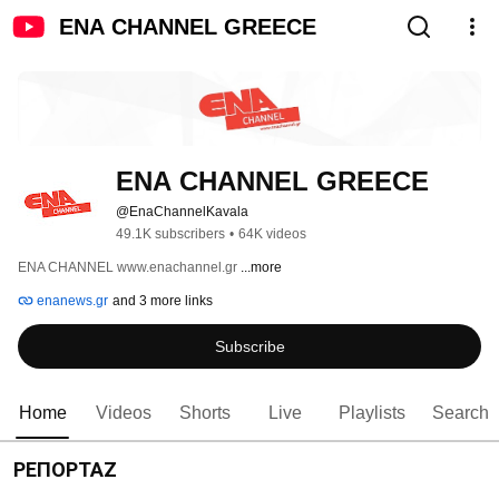
ENA CHANNEL GREECE
ENA CHANNEL GREECE
@EnaChannelKavala
49.1K subscribers
•
64K videos
ENA CHANNEL www.enachannel.gr 
...more
enanews.gr
and 3 more links
Subscribe
Home
Videos
Shorts
Live
Playlists
Search
ΡΕΠΟΡΤΑΖ