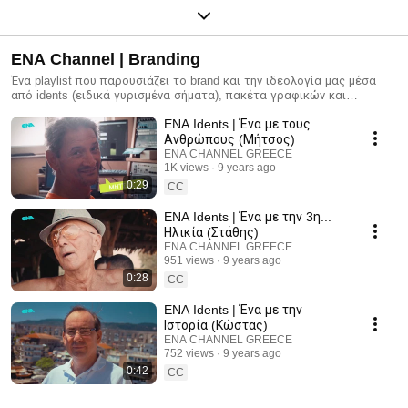
ENA Channel | Branding
Ένα playlist που παρουσιάζει το brand και την ιδεολογία μας μέσα
από idents (ειδικά γυρισμένα σήματα), πακέτα γραφικών και
παρουσιάσεις σχετικά με την εταιρική μας ταυτότητα.
ENA Idents | Ένα με τους
Ανθρώπους (Μήτσος)
ENA CHANNEL GREECE
1K views
9 years ago
0:29
CC
ENA Idents | Ένα με την 3η...
Ηλικία (Στάθης)
ENA CHANNEL GREECE
951 views
9 years ago
0:28
CC
ENA Idents | Ένα με την
Ιστορία (Κώστας)
ENA CHANNEL GREECE
752 views
9 years ago
0:42
CC