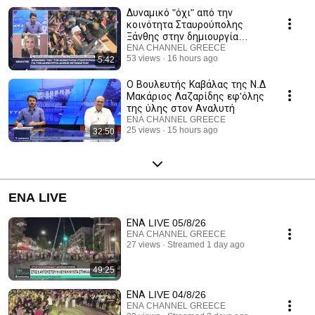
Δυναμικό "όχι" από την
κοινότητα Σταυρούπολης
Ξάνθης στην δημιουργία
ΠΡΟΚΕΚΑ
ENA CHANNEL GREECE
53 views
16 hours ago
5:42
Ο Βουλευτής Καβάλας της Ν.Δ
Μακάριος Λαζαρίδης εφ'όλης
της ύλης στον Αναλυτή
ENA CHANNEL GREECE
25 views
15 hours ago
32:50
ENA LIVE
ΕΝΑ LIVE 05/8/26
ENA CHANNEL GREECE
27 views
Streamed 1 day ago
49:25
ΕΝΑ LIVE 04/8/26
ENA CHANNEL GREECE