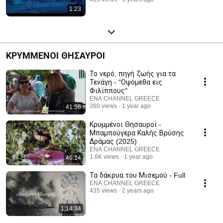
1:23
ΚΡΥΜΜΕΝΟΙ ΘΗΣΑΥΡΟΙ
Το νερό, πηγή ζωής για τα
Τενάγη - "Οψόμεθα εις
Φιλίππους"
ENA CHANNEL GREECE
260 views
1 year ago
41:56
Κρυμμένοι Θησαυροί -
Μπαμπούγερα Καλής Βρύσης
Δράμας (2025)
ENA CHANNEL GREECE
1.6K views
1 year ago
46:14
Τα δάκρυα του Μισεμού - Full
ENA CHANNEL GREECE
435 views
2 years ago
1:14:34