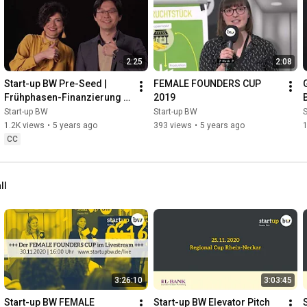
2:25
2:08
Start-up BW Pre-Seed | 
FEMALE FOUNDERS CUP 
Frühphasen-Finanzierung 
2019
für Start-ups
Start-up BW
Start-up BW
S
1.2K views
•
5 years ago
393 views
•
5 years ago
CC
ll
3:26:10
3:03:45
Start-up BW FEMALE 
Start-up BW Elevator Pitch 