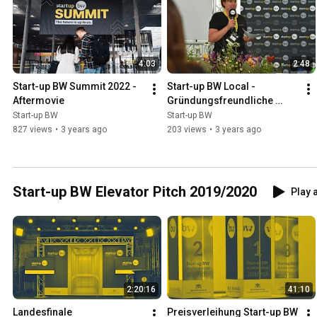
4:03
2:48
Start-up BW Summit 2022 - 
Start-up BW Local - 
Aftermovie
Gründungsfreundliche 
Kommune 2022/2023
Start-up BW
Start-up BW
827 views
•
3 years ago
203 views
•
3 years ago
Start-up BW Elevator Pitch 2019/2020
Play a
2:20:16
41:10
Landesfinale 
Preisverleihung Start-up BW 