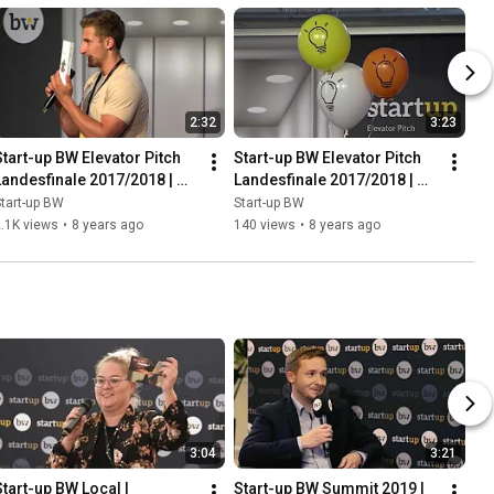
2:32
3:23
Start-up BW Elevator Pitch 
Start-up BW Elevator Pitch 
Landesfinale 2017/2018 | 
Landesfinale 2017/2018 | 
wisefood GmbH/Eatapple - 
apic.ai - 2. Platz
tart-up BW
Start-up BW
. Platz
.1K views
•
8 years ago
140 views
•
8 years ago
3:04
3:21
Start-up BW Local | 
Start-up BW Summit 2019 | 