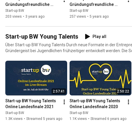
Gründungsfreundliche 
Gründungsfreundliche 
Kommune 2022/2023
Kommune 2020/2021
Start-up BW
Start-up BW
203 views
•
3 years ago
257 views
•
5 years ago
Start-up BW Young Talents
Play all
Über Start-up BW Young Talents Durch neue Formate in der Entrepreneurship Education kann der
Gründergeist bei Jugendlichen frühzeitiger entwickelt werden. Die 
werden dadurch näher an die reale Start-up-Welt herangeführt. Kreative und innovative junge
Köpfe lernen auf diese Weise Arbeitsmethoden von Gründerinnen, G
kennen. Darüber hinaus wird die berufliche Selbständigkeit als mögli
Die Maßnahmen von Start-up BW Young Talents verfolgen das Ziel,
„Chancengründer“ zu generieren, die einen positiven Beitrag zu ei
Gründungsdynamik leisten können. Weiterführende Informationen rund um die Aktivitäten der
2:57:41
2:50:22
Startup-BW Young Talents finden Sie unter https://www.startupbw.de/themen/young-talents/
Abonnieren Sie auch den Newsletter unter https://youngtalents-bw
Start-up BW Young Talents 
Start-up BW Young Talents 
und bleiben Sie so automatisch auf dem Laufenden zu den Aktivitä
Online Landesfinale 2021
Online Landesfinale 2020
Talents!
Start-up BW
Start-up BW
1.3K views
•
Streamed 5 years ago
1.1K views
•
Streamed 6 years ago