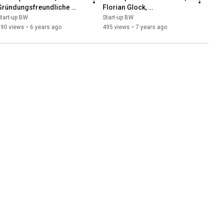
Gründungsfreundliche 
Florian Glock, 
Kommune | Rückblick 
Bürgermeister Magstadt, im 
tart-up BW
Start-up BW
Wettbewerb 2018/2019
Interview
190 views
•
6 years ago
495 views
•
7 years ago