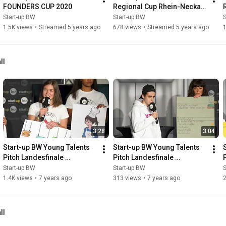
FOUNDERS CUP 2020
Regional Cup Rhein-Neckar 
"in Heidelberg"
Start-up BW
Start-up BW
S
1.5K views
•
Streamed 5 years ago
678 views
•
Streamed 5 years ago
ll
3:28
3:04
Start-up BW Young Talents 
Start-up BW Young Talents 
Pitch Landesfinale 
Pitch Landesfinale 
2018/2019 |  Taste - don't 
2018/2019 | Rolli-Navi
Start-up BW
Start-up BW
S
waste
1.4K views
•
7 years ago
313 views
•
7 years ago
ll