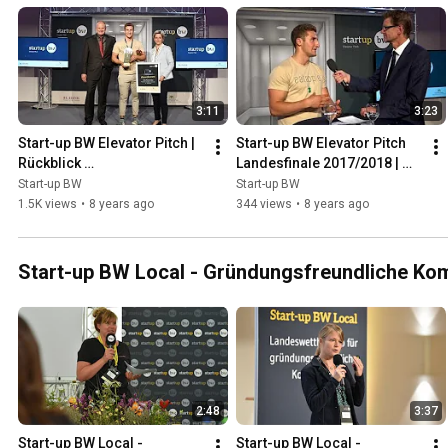
3:11
3:23
Start-up BW Elevator Pitch | 
Start-up BW Elevator Pitch 
Rückblick 
Landesfinale 2017/2018 | 
Wettbewerbsrunde 
Interview mit Eatapple 
Start-up BW
Start-up BW
2017/2018
(wisefood GmbH) - 1.Platz
1.5K views
•
8 years ago
344 views
•
8 years ago
Start-up BW Local - Gründungsfreundliche K
2:48
3:37
Start-up BW Local - 
Start-up BW Local - 