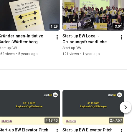
1:29
3:01
Gründerinnen-Initiative 
Start-up BW Local - 
Baden-Württemberg
Gründungsfreundliche 
Kommune 2024/2025
tart-up BW
Start-up BW
162 views
•
5 years ago
121 views
•
1 year ago
4:13:40
2:47:57
Start-up BW Elevator Pitch 
Start-up BW Elevator Pitch 