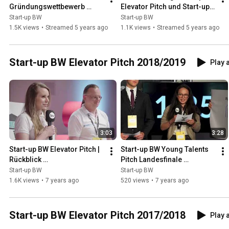
Gründungswettbewerb 
Elevator Pitch und Start-up 
Start-up BW Elevator Pitch
BW Local
Start-up BW
Start-up BW
1.5K views
•
Streamed 5 years ago
1.1K views
•
Streamed 5 years ago
Start-up BW Elevator Pitch 2018/2019
Play a
3:03
3:28
Start-up BW Elevator Pitch | 
Start-up BW Young Talents 
Rückblick 
Pitch Landesfinale 
Wettbewerbsrunde 
2018/2019 |  Phoenix aus 
Start-up BW
Start-up BW
2018/2019
der Flasche
1.6K views
•
7 years ago
520 views
•
7 years ago
Start-up BW Elevator Pitch 2017/2018
Play a