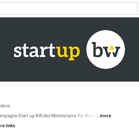
ideos
ampagne Start-up BW des Ministeriums für Wirtschaft, 
...more
erg. 
re links