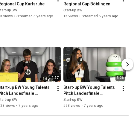
Regional Cup Karlsruhe
Regional Cup Böblingen
tart-up BW
Start-up BW
1K views
•
Streamed 5 years ago
1K views
•
Streamed 5 years ago
2:47
3:26
Start-up BW Young Talents 
Start-up BW Young Talents 
Pitch Landesfinale 
Pitch Landesfinale 
2018/2019 | PlaStop
2018/2019 | Bin Clever
tart-up BW
Start-up BW
223 views
•
7 years ago
593 views
•
7 years ago