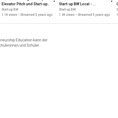
Elevator Pitch und Start-up 
Start-up BW Local - 
BW Local
Gründungsfreundliche 
Start-up BW
Start-up BW
S
Kommune
1.1K views
•
Streamed 5 years ago
1.3K views
•
Streamed 5 years ago
Schülerinnen und Schüler
ründern und Start-ups
cher Karriereweg vorgestellt.
 sogenannte
ner wachsenden
.de/newsletter/anmelden/
ten von Start-up BW Young