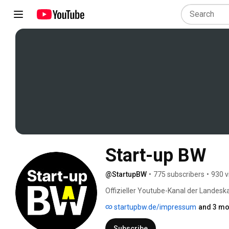
Start-up BW
@StartupBW
•
775 subscribers
•
930 v
Offizieller Youtube-Kanal der Landesk
Arbeit und Tourismus Baden-Württemb
startupbw.de/impressum
and 3 mo
Subscribe