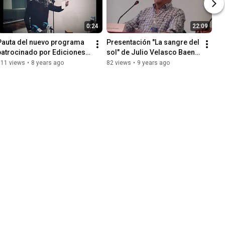
0:24
22:09
Pauta del nuevo programa 
Presentación "La sangre del 
patrocinado por Ediciones 
sol" de Julio Velasco Baena 
tlantis, Planetas y 
(preguntas)
311 views
•
8 years ago
82 views
•
9 years ago
Atlántidas