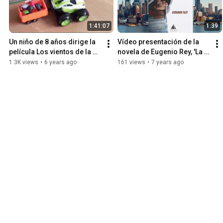
1:41:07
1:39
Un niño de 8 años dirige la 
Vídeo presentación de la 
película Los vientos de la 
novela de Eugenio Rey, 'La 
muerte
verdad está en el interior'
1.3K views
•
6 years ago
161 views
•
7 years ago