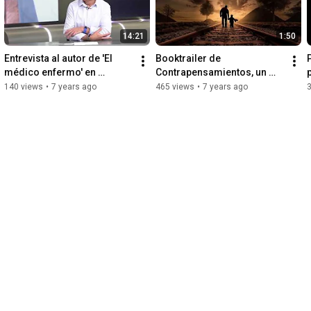
14:21
1:50
Entrevista al autor de 'El 
Booktrailer de 
médico enfermo' en 
Contrapensamientos, un 
Teledonosti (18/12/2018)
libro del escritor Emilio 
A
140 views
•
7 years ago
465 views
•
7 years ago
Porta