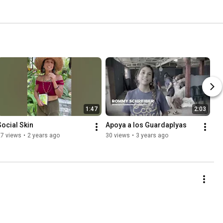
1:47
2:03
Social Skin
Apoya a los Guardaplyas
27 views
•
2 years ago
30 views
•
3 years ago