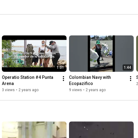
1:01
1:44
Operatio Station #4 Punta 
Colombian Navy with 
Arena
Ecopazifico
3 views
•
2 years ago
9 views
•
2 years ago