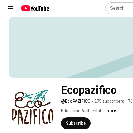
Ecopazifico
@EcoPAZIFICO
•
275 subscribers
•
76
Educación Ambiental 
...more
Subscribe