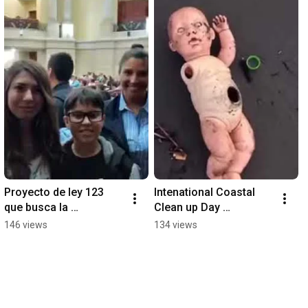
Proyecto de ley 123 
Intenational Coastal 
que busca la 
Clean up Day 
prohibición y 
COLOMBIA 2016 
146 views
134 views
regulación de plásticos 
Ecopazifico with Ocean 
de un solo uso en 
Conservancy
Colombia.