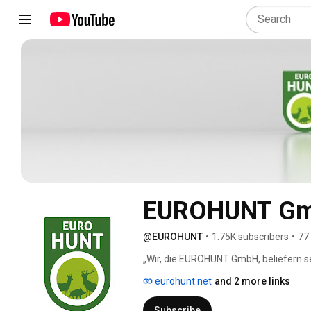
EUROHUNT G
@EUROHUNT
•
1.75K subscribers
•
77
„Wir, die EUROHUNT GmbH, beliefern se
praxisnaher und hochwertiger Jagdausr
eurohunt.net
and 2 more links
Welt und stellen eigene Produktlinien h
Subscribe