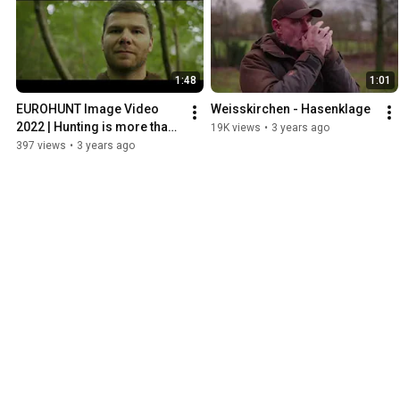
1:48
1:01
EUROHUNT Image Video 
Weisskirchen - Hasenklage
2022 | Hunting is more than 
19K views
•
3 years ago
just a hobby
397 views
•
3 years ago