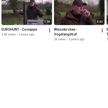
1:36
0:43
EUROHUNT - Coonpipe
Weisskirchen - 
Vogelangstruf
4.4K views
•
3 years ago
2K views
•
3 years ago
1