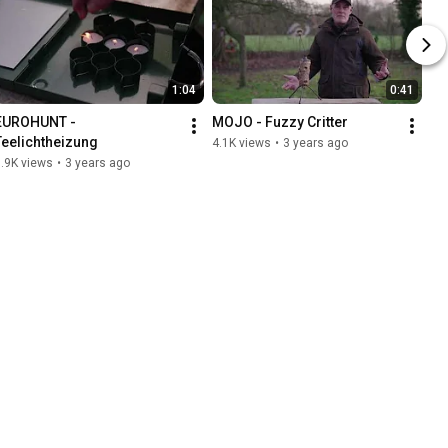
1:04
0:41
EUROHUNT - 
MOJO - Fuzzy Critter
Teelichtheizung
4.1K views
•
3 years ago
.9K views
•
3 years ago