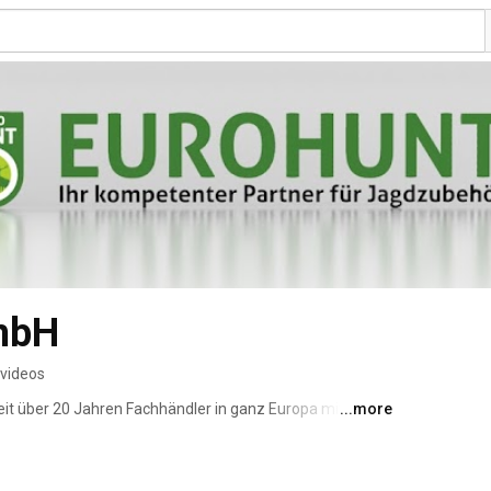
mbH
 videos
it über 20 Jahren Fachhändler in ganz Europa mit 
...more
üstung. Dazu importieren wir Top-Produkte aus aller 
er. 