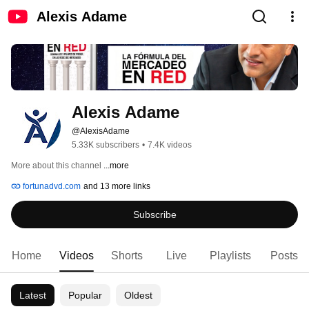
Alexis Adame
Alexis Adame
@AlexisAdame
5.33K subscribers
•
7.4K videos
More about this channel
...more
fortunadvd.com
and 13 more links
Subscribe
Home
Videos
Shorts
Live
Playlists
Posts
Latest
Popular
Oldest