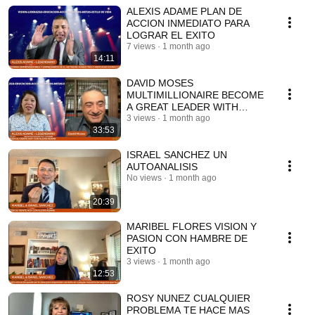
ALEXIS ADAME PLAN DE
ACCION INMEDIATO PARA
LOGRAR EL EXITO
7 views
1 month ago
14:11
DAVID MOSES
MULTIMILLIONAIRE BECOME
A GREAT LEADER WITH
CONSISTENCY AND
3 views
1 month ago
33:53
DETERMINATION
ISRAEL SANCHEZ UN
AUTOANALISIS
No views
1 month ago
20:39
MARIBEL FLORES VISION Y
PASION CON HAMBRE DE
EXITO
3 views
1 month ago
12:53
ROSY NUNEZ CUALQUIER
PROBLEMA TE HACE MAS