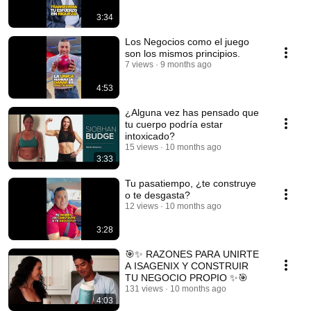
3:34
Los Negocios como el juego
son los mismos principios.
7 views
9 months ago
4:53
¿Alguna vez has pensado que
tu cuerpo podría estar
intoxicado?
15 views
10 months ago
3:33
Tu pasatiempo, ¿te construye
o te desgasta?
12 views
10 months ago
3:28
🎯✨ RAZONES PARA UNIRTE
A ISAGENIX Y CONSTRUIR
TU NEGOCIO PROPIO ✨🎯
131 views
10 months ago
4:03