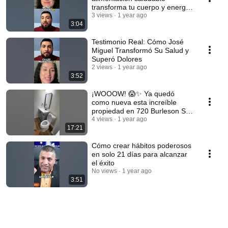
transforma tu cuerpo y energía
desde hoy!
3 views
1 year ago
3:04
Testimonio Real: Cómo José
Miguel Transformó Su Salud y
Superó Dolores
2 views
1 year ago
3:52
¡WOOOW! 😱✨ Ya quedó
como nueva esta increíble
propiedad en 720 Burleson St.
🏡
4 views
1 year ago
17:21
Cómo crear hábitos poderosos
en solo 21 días para alcanzar
el éxito
No views
1 year ago
3:51