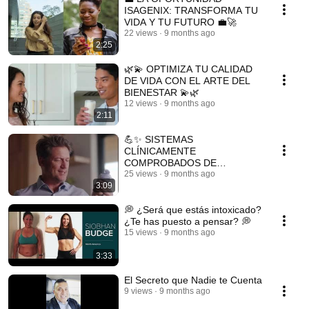
ISAGENIX: TRANSFORMA TU
VIDA Y TU FUTURO 💼🚀
22 views
9 months ago
2:25
🌿💫 OPTIMIZA TU CALIDAD
DE VIDA CON EL ARTE DEL
BIENESTAR 💫🌿
12 views
9 months ago
2:11
💪✨ SISTEMAS
CLÍNICAMENTE
COMPROBADOS DE
ISAGENIX EXPLICADOS ✨💪
25 views
9 months ago
3:09
💭 ¿Será que estás intoxicado?
¿Te has puesto a pensar? 💭
15 views
9 months ago
3:33
El Secreto que Nadie te Cuenta
9 views
9 months ago