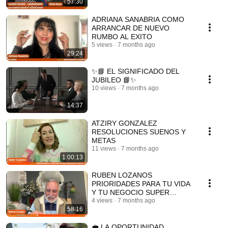
57:30
ADRIANA SANABRIA COMO
ARRANCAR DE NUEVO
RUMBO AL EXITO
5 views
7 months ago
29:24
✨📘 EL SIGNIFICADO DEL
JUBILEO 📘✨
10 views
7 months ago
14:37
ATZIRY GONZALEZ
RESOLUCIONES SUENOS Y
METAS
11 views
7 months ago
1:00:13
RUBEN LOZANOS
PRIORIDADES PARA TU VIDA
Y TU NEGOCIO SUPER
SEMINARIO
4 views
7 months ago
58:16
💼 LA OPORTUNIDAD