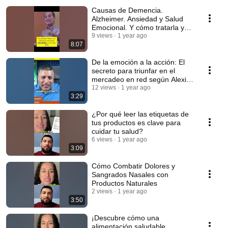
Causas de Demencia.
Alzheimer. Ansiedad y Salud
Emocional. Y cómo tratarla y
prevenir.
9 views
1 year ago
8:07
De la emoción a la acción: El
secreto para triunfar en el
mercadeo en red según Alexis
Adame
12 views
1 year ago
3:29
¿Por qué leer las etiquetas de
tus productos es clave para
cuidar tu salud?
6 views
1 year ago
3:09
Cómo Combatir Dolores y
Sangrados Nasales con
Productos Naturales
2 views
1 year ago
3:50
¡Descubre cómo una
alimentación saludable