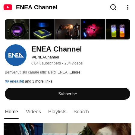
ENEA Channel
ENEA Channel
@ENEAChannel
6.04K subscribers
•
234 videos
Benvenuti sul canale ufficiale di ENEA! 
...more
enea.it/it
and 3 more links
Subscribe
Home
Videos
Playlists
Search