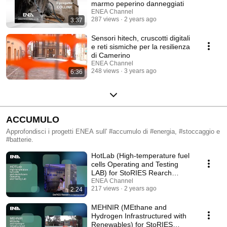
marmo peperino danneggiati
ENEA Channel
287 views
2 years ago
3:37
Sensori hitech, cruscotti digitali
e reti sismiche per la resilienza
di Camerino
ENEA Channel
248 views
3 years ago
6:36
ACCUMULO
Approfondisci i progetti ENEA sull' #accumulo di #energia, #stoccaggio e
#batterie.
HotLab (High-temperature fuel
cells Operating and Testing
LAB) for StoRIES Rearch
Infrastructures
ENEA Channel
217 views
2 years ago
2:24
MEHNIR (MEthane and
Hydrogen Infrastructured with
Renewables) for StoRIES