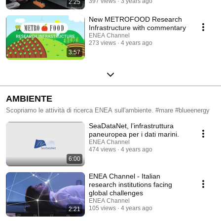
397 views
3 years ago
2:25
New METROFOOD Research
Infrastructure with commentary
ENEA Channel
273 views
4 years ago
3:57
AMBIENTE
Scopriamo le attività di ricerca ENEA sull'ambiente. #mare #blueenergy
SeaDataNet, l’infrastruttura
paneuropea per i dati marini.
ENEA Channel
474 views
4 years ago
6:00
ENEA Channel - Italian
research institutions facing
global challenges
ENEA Channel
105 views
4 years ago
2:21