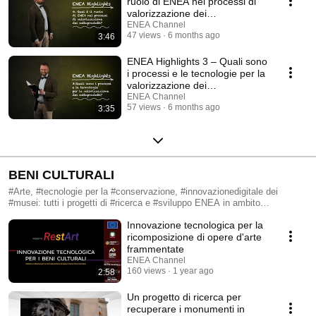
ruolo di ENEA nei processi di
valorizzazione dei
sottoprodotti?
ENEA Channel
47 views
6 months ago
3:46
ENEA Highlights 3 – Quali sono
i processi e le tecnologie per la
valorizzazione dei
sottoprodotti?
ENEA Channel
57 views
6 months ago
3:35
BENI CULTURALI
#Arte, #tecnologie per la #conservazione, #innovazionedigitale dei
#musei: tutti i progetti di #ricerca e #sviluppo ENEA in ambito
#beniculturali .
Innovazione tecnologica per la
ricomposizione di opere d'arte
frammentate
ENEA Channel
160 views
1 year ago
2:58
Un progetto di ricerca per
recuperare i monumenti in