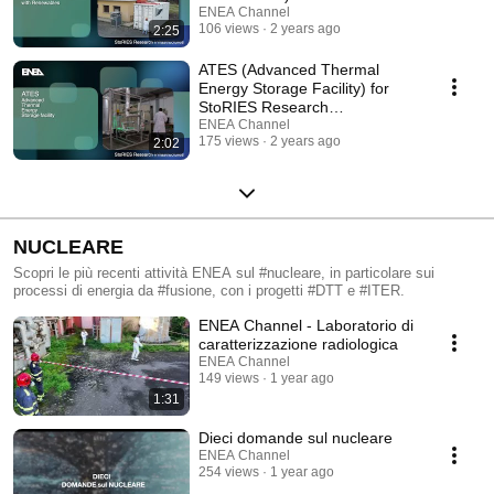
Research Infrastructures
ENEA Channel
106 views
2 years ago
2:25
ATES (Advanced Thermal
Energy Storage Facility) for
StoRIES Research
Infrastructures
ENEA Channel
175 views
2 years ago
2:02
NUCLEARE
Scopri le più recenti attività ENEA sul #nucleare, in particolare sui
processi di energia da #fusione, con i progetti #DTT e #ITER.
ENEA Channel - Laboratorio di
caratterizzazione radiologica
ENEA Channel
149 views
1 year ago
1:31
Dieci domande sul nucleare
ENEA Channel
254 views
1 year ago