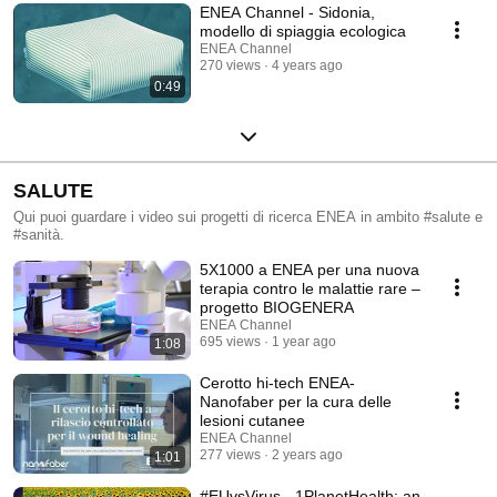
ENEA Channel - Sidonia,
modello di spiaggia ecologica
ENEA Channel
270 views
4 years ago
0:49
SALUTE
Qui puoi guardare i video sui progetti di ricerca ENEA in ambito #salute e
#sanità.
5X1000 a ENEA per una nuova
terapia contro le malattie rare –
progetto BIOGENERA
ENEA Channel
695 views
1 year ago
1:08
Cerotto hi-tech ENEA-
Nanofaber per la cura delle
lesioni cutanee
ENEA Channel
277 views
2 years ago
1:01
#EUvsVirus - 1PlanetHealth: an