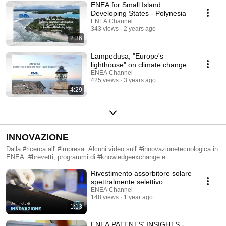
ENEA for Small Island
Developing States - Polynesia
ENEA Channel
343 views
2 years ago
2:36
Lampedusa, "Europe's
lighthouse" on climate change
ENEA Channel
425 views
3 years ago
4:29
INNOVAZIONE
Dalla #ricerca all' #impresa. Alcuni video sull' #innovazionetecnologica in
ENEA: #brevetti, programmi di #knowledgeexchange e
#trasferimentotecnologico.
Rivestimento assorbitore solare
spettralmente selettivo
ENEA Channel
148 views
1 year ago
1:13
ENEA PATENTS’ INSIGHTS -