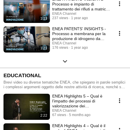
Processo e impianto di
trattamento dei rifiuti a matrice
carboniosa
ENEA Channel
237 views
1 year ago
1:13
ENEA PATENTS' INSIGHTS -
Processo a membrana per la
produzione di idrogeno da
idrolisi dell'acqua
ENEA Channel
176 views
1 year ago
1:21
EDUCATIONAL
Brevi video su diverse tematiche ENEA, che spiegano in parole semplici
i complessi argomenti oggetto delle nostre attività di ricerca, nonché sui
progetti orientati a far comprendere ai/alle giovani le tematiche di cui si
ENEA Highlights 5 – Qual è
occupa l'ENEA #sostenibilità, #nucleare, #tecnologieenergetiche,
#efficienzaenergetica
l’impatto dei processi di
valorizzazione dei
sottoprodotti?
ENEA Channel
67 views
5 months ago
2:22
ENEA Highlights 4 – Qual è il