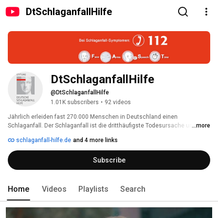
DtSchlaganfallHilfe
DtSchlaganfallHilfe
@DtSchlaganfallHilfe
1.01K subscribers
•
92 videos
Jährlich erleiden fast 270.000 Menschen in Deutschland einen 
Schlaganfall. Der Schlaganfall ist die dritthäufigste Todesursache und der 
...more
häufigste Grund für Behinderungen im Erwachsenenalter. 
schlaganfall-hilfe.de
and 4 more links
Subscribe
Home
Videos
Playlists
Search