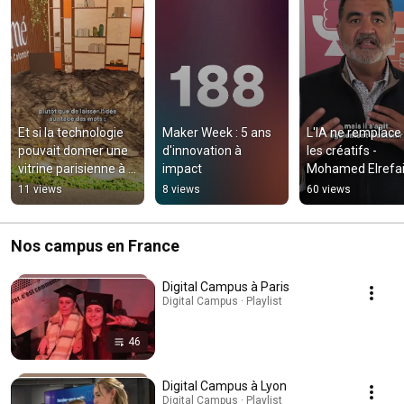
Et si la technologie 
Maker Week : 5 ans 
L'IA ne remplace 
pouvait donner une 
d'innovation à 
les créatifs - 
vitrine parisienne à 
impact
Mohamed Elrefai
des marques qui 
(Adobe) 
11 views
8 views
60 views
changent le monde ?
#digitalcampus  
#adobefirefly  
#adobe
Nos campus en France
Digital Campus à Paris
Digital Campus · Playlist
46
Digital Campus à Lyon
Digital Campus · Playlist