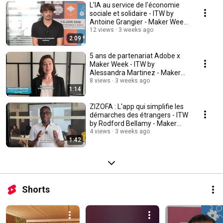
L'IA au service de l'économie
sociale et solidaire - ITW by
Antoine Grangier - Maker Week
2026
12 views
3 weeks ago
2:09
5 ans de partenariat Adobe x
Maker Week - ITW by
Alessandra Martinez - Maker
Week 2026
8 views
3 weeks ago
1:14
ZIZOFA : L'app qui simplifie les
démarches des étrangers - ITW
by Rodford Bellamy - Maker
Week 2026
4 views
3 weeks ago
1:42
Shorts