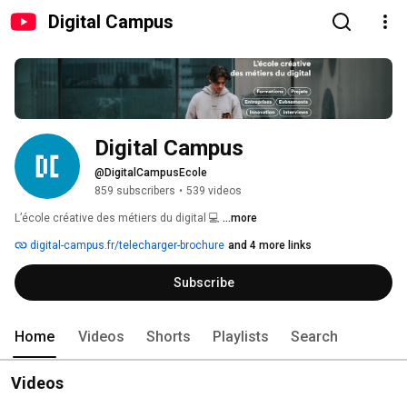
Digital Campus
Digital Campus
@DigitalCampusEcole
859 subscribers
•
539 videos
L’école créative des métiers du digital 💻 
...more
digital-campus.fr/telecharger-brochure
and 4 more links
Subscribe
Home
Videos
Shorts
Playlists
Search
Videos