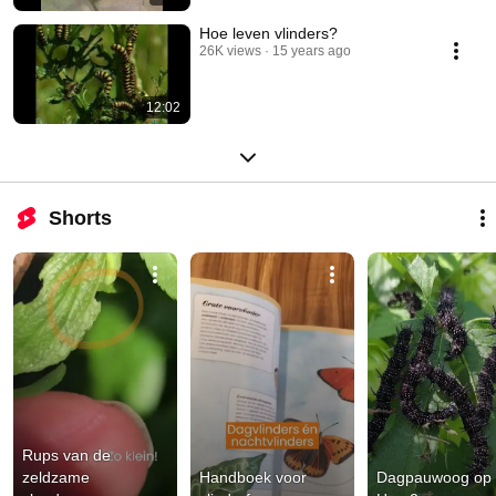
Hoe leven vlinders?
26K views
15 years ago
12:02
Shorts
Rups van de 
zeldzame 
Handboek voor 
Dagpauwoog op 