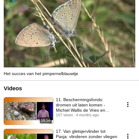
Het succes van het pimpernelblauwtje
Videos
11. Beschermingsfonds:
dromen uit laten komen -
Michiel Wallis de Vries en
Wouter Oe
107 views
4 months ago
16:56
17. Van gletsjervlinder tot
Pasja: vlinderen zonder vliegen