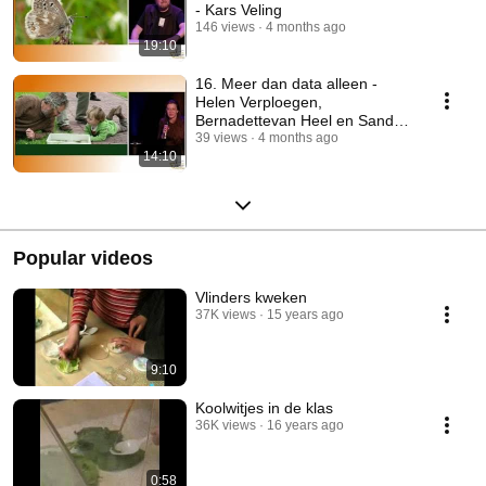
- Kars Veling
146 views
4 months ago
19:10
16. Meer dan data alleen -
Helen Verploegen,
Bernadettevan Heel en Sander
Turnhout
39 views
4 months ago
14:10
Popular videos
Vlinders kweken
37K views
15 years ago
9:10
Koolwitjes in de klas
36K views
16 years ago
0:58