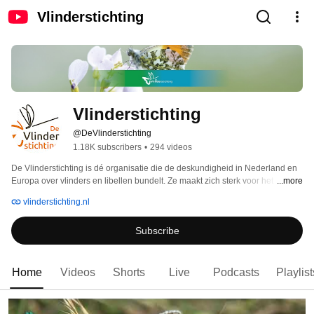
Vlinderstichting
Vlinderstichting
@DeVlinderstichting
1.18K subscribers
•
294 videos
De Vlinderstichting is dé organisatie die de deskundigheid in Nederland en 
Europa over vlinders en libellen bundelt. Ze maakt zich sterk voor het 
...more
behoud en herstel van vlinders en libellen in Nederland en Europa. 
vlinderstichting.nl
Subscribe
Home
Videos
Shorts
Live
Podcasts
Playlist